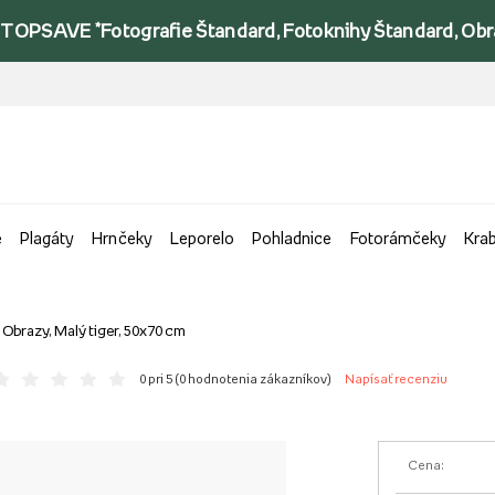
TOPSAVE *Fotografie Štandard, Fotoknihy Štandard, Obraz
e
Plagáty
Hrnčeky
Leporelo
Pohladnice
Fotorámčeky
Kra
Obrazy, Malý tiger, 50x70 cm
0 pri 5 (
0 hodnotenia zákazníkov
)
Napísať recenziu
Cena: