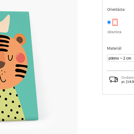
Orientácia:
olovnica
Materiál:
Dodani
pi. (14.0