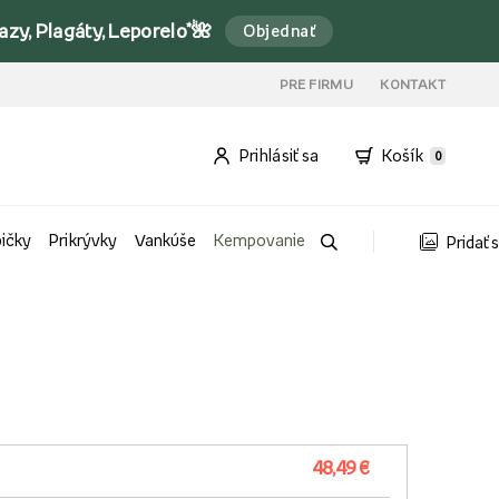
y, Plagáty, Leporelo*🌺
Objednať
PRE FIRMU
KONTAKT
Prihlásiť sa
Košík
0
bičky
Prikrývky
Vankúše
Kempovanie
Pridať 
48,49 €