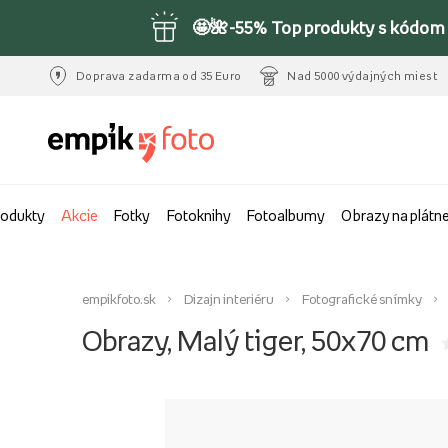
🤩🌺-55% Top produkty s kódom 
Doprava zadarma od 35 Euro
Nad 5000 výdajných miest
rodukty
Akcie
Fotky
Fotoknihy
Fotoalbumy
Obrazy na plátn
empikfoto.sk
Dizajn interiéru
Fotografické snímky
Obrazy, Malý tiger, 50x70 cm