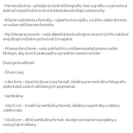
- Personalizácia – pridajte si vlastné fotografie, text a grafiku a vytvorte si
jedinečné pohľadnice, ktoré dokonale odrážajú vaše pocity.
- Rôzne rozloženia a formáty – vyberte si na výšku, na šírku alebo štvorec
vo vašom obľúbenom formáte.
- Rýchle spracovanie – vaša objednávka bude spracovaná rýchlo, takže si
svoj dizajn môžete vychutnať čo najskôr.
- Priame doručenie – vašu pohľadnicu môžeme poslať priamo vašim
blízkym, aby ste ich prekvapili a vyčarili im úsmev na tvári.
Dostupné veľkosti:
- Štvorcový
- 14x14 cm – klasický štvorcový formát, ideálny pre centrálnu fotografiu
alebo koláž vašich obľúbených spomienok.
- Vertikálne
- 10x15 cm – tradičný vertikálny formát, ideálny na portréty a zábery
celého tela.
- 10x20 cm – dlhší vertikálny formát, skvelý na kreatívne projekty a
nezvyčajné zábery.