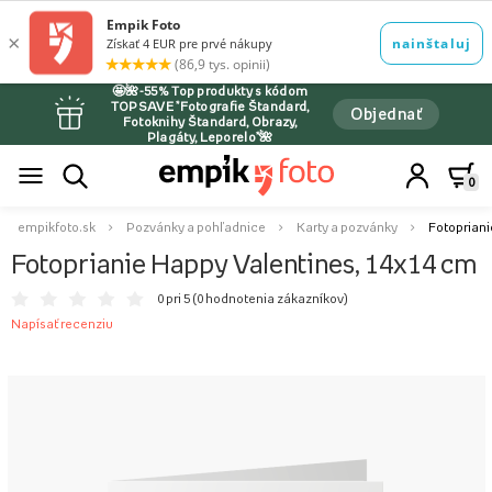
🤩🌺-55% Top produkty s kódom
TOPSAVE *Fotografie Štandard,
Objednať
Fotoknihy Štandard, Obrazy,
Plagáty, Leporelo*🌺
0
empikfoto.sk
Pozvánky a pohľadnice
Karty a pozvánky
Fotopriani
Fotoprianie Happy Valentines, 14x14 cm
0 pri 5 (
0 hodnotenia zákazníkov
)
Napísať recenziu