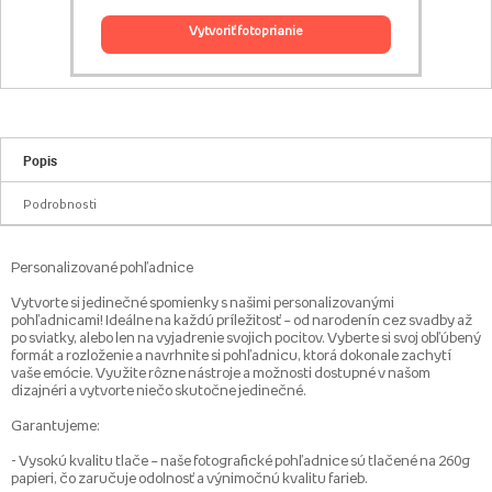
vytvoriť fotoprianie
Popis
Podrobnosti
Personalizované pohľadnice
Vytvorte si jedinečné spomienky s našimi personalizovanými
pohľadnicami! Ideálne na každú príležitosť – od narodenín cez svadby až
po sviatky, alebo len na vyjadrenie svojich pocitov. Vyberte si svoj obľúbený
formát a rozloženie a navrhnite si pohľadnicu, ktorá dokonale zachytí
vaše emócie. Využite rôzne nástroje a možnosti dostupné v našom
dizajnéri a vytvorte niečo skutočne jedinečné.
Garantujeme:
- Vysokú kvalitu tlače – naše fotografické pohľadnice sú tlačené na 260g
papieri, čo zaručuje odolnosť a výnimočnú kvalitu farieb.