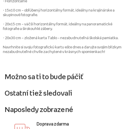
- Horizontálne
- 15x10 cm – obľúbený horizontálny formát, ideálny na krajinárske a
skupinové fotografie.
- 20x15 cm – väčší horizontálny formát, ideálny na panoramatické
fotografie a širokouhlé zábery.
- 20x30 cm – zložená karta Tablo – nezabudnuteľná školská pamiatka.
Navrhnite si svoju fotografickú kartu ešte dnes a darujte svojim blízkym
nezabudnuteľné chvíle zachytené v krásnych spomienkach!
Možno sa ti to bude páčiť
Ostatní tiež sledovali
Naposledy zobrazené
Doprava zdarma