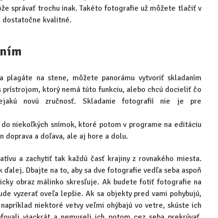
že správať trochu inak. Takéto fotografie už môžete tlačiť v
č dostatočne kvalitné.
aním
a plagáte na stene, môžete panorámu vytvoriť skladaním
 s prístrojom, ktorý nemá túto funkciu, alebo chcú docieliť čo
nejakú novú zručnosť. Skladanie fotografií nie je pre
u do niekoľkých snímok, ktoré potom v programe na editáciu
 doprava a doľava, ale aj hore a dolu.
tatívu a zachytiť tak každú časť krajiny z rovnakého miesta.
 ďalej. Dbajte na to, aby sa dve fotografie vedľa seba aspoň
icky obraz málinko skresľuje. Ak budete fotiť fotografie na
ude vyzerať oveľa lepšie. Ak sa objekty pred vami pohybujú,
 napríklad niektoré vetvy veľmi ohýbajú vo vetre, skúste ich
rafovali viackrát a nemuseli ich potom cez seba prekrývať.