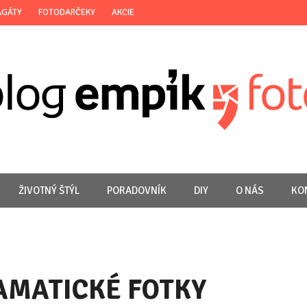
AGÁTY
FOTODARČEKY
AKCIE
ŽIVOTNÝ ŠTÝL
PORADOVNÍK
DIY
O NÁS
KO
AMATICKÉ FOTKY