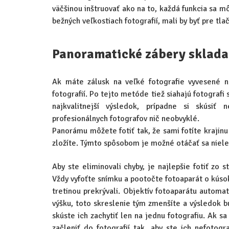
väčšinou inštruovať ako na to, každá funkcia sa mô
bežných veľkostiach fotografií, mali by byť pre tla
Panoramatické zábery sklad
Ak máte zálusk na veľké fotografie vyvesené n
fotografií. Po tejto metóde tiež siahajú fotografi
najkvalitnejší výsledok, prípadne si skúsiť 
profesionálnych fotografov nič neobvyklé.
Panorámu môžete fotiť tak, že sami fotíte krajin
zložíte. Týmto spôsobom je možné otáčať sa nielen
Aby ste eliminovali chyby, je najlepšie fotiť zo s
Vždy vyfoťte snímku a pootočte fotoaparát o kúsok
tretinou prekrývali. Objektív fotoaparátu automat
výšku, toto skreslenie tým zmenšíte a výsledok b
skúste ich zachytiť len na jednu fotografiu. Ak sa
začleniť do fotografií tak, aby ste ich nefotog