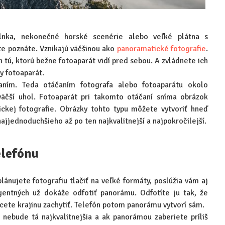
lnka, nekonečné horské scenérie alebo veľké plátna s
te poznáte. Vznikajú väčšinou ako
panoramatické fotografie
.
n tú, ktorú bežne fotoaparát vidí pred sebou. A zvládnete ich
ny fotoaparát.
čaním. Teda otáčaním fotografa alebo fotoaparátu okolo
väčší uhol. Fotoaparát pri takomto otáčaní sníma obrázok
ckej fotografie. Obrázky tohto typu môžete vytvoriť hneď
ajjednoduchšieho až po ten najkvalitnejší a najpokročilejší.
elefónu
lánujete fotografiu tlačiť na veľké formáty, poslúžia vám aj
igentných už dokáže odfotiť panorámu. Odfotíte ju tak, že
hcete krajinu zachytiť. Telefón potom panorámu vytvorí sám.
u nebude tá najkvalitnejšia a ak panorámou zaberiete príliš