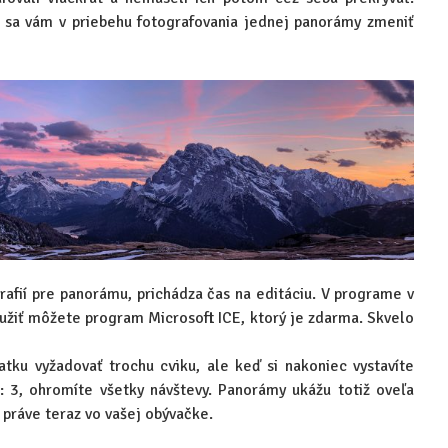
 sa vám v priebehu fotografovania jednej panorámy zmeniť
afií pre panorámu, prichádza čas na editáciu. V programe v
oužiť môžete program Microsoft ICE, ktorý je zdarma. Skvelo
tku vyžadovať trochu cviku, ale keď si nakoniec vystavíte
: 3, ohromíte všetky návštevy. Panorámy ukážu totiž oveľa
y práve teraz vo vašej obývačke.