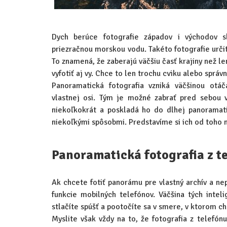
Dych berúce fotografie západov i východov s
priezračnou morskou vodu. Takéto fotografie urči
To znamená, že zaberajú väčšiu časť krajiny než le
vyfotiť aj vy. Chce to len trochu cviku alebo správ
Panoramatická fotografia vzniká väčšinou otá
vlastnej osi. Tým je možné zabrať pred sebou 
niekoľkokrát a poskladá ho do dlhej panoramati
niekoľkými spôsobmi. Predstavíme si ich od toho n
Panoramatická fotografia z t
Ak chcete fotiť panorámu pre vlastný archív a nep
funkcie mobilných telefónov. Väčšina tých intel
stlačíte spúšť a pootočíte sa v smere, v ktorom c
Myslite však vždy na to, že fotografia z telefón