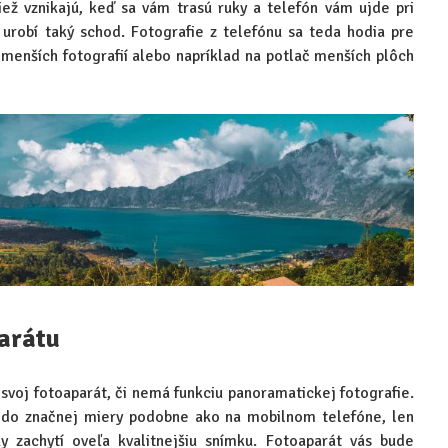
iež vznikajú, keď sa vám trasú ruky a telefón vám ujde pri
 urobí taký schod. Fotografie z telefónu sa teda hodia pre
 menších fotografií alebo napríklad na potlač menších plôch
arátu
svoj fotoaparát, či nemá funkciu panoramatickej fotografie.
o do značnej miery podobne ako na mobilnom telefóne, len
y zachytí oveľa kvalitnejšiu snímku. Fotoaparát vás bude