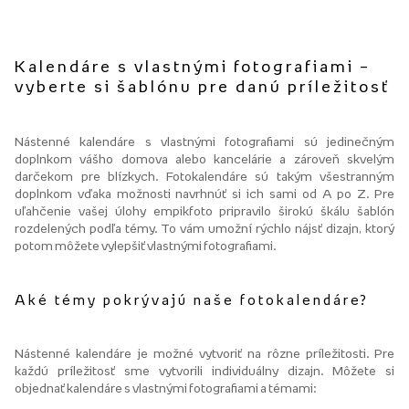
Kalendáre s vlastnými fotografiami –
vyberte si šablónu pre danú príležitosť
Nástenné kalendáre s vlastnými fotografiami sú jedinečným
doplnkom vášho domova alebo kancelárie a zároveň skvelým
darčekom pre blízkych. Fotokalendáre sú takým všestranným
doplnkom vďaka možnosti navrhnúť si ich sami od A po Z. Pre
uľahčenie vašej úlohy empikfoto pripravilo širokú škálu šablón
rozdelených podľa témy. To vám umožní rýchlo nájsť dizajn, ktorý
potom môžete vylepšiť vlastnými fotografiami.
Aké témy pokrývajú naše fotokalendáre?
Nástenné kalendáre je možné vytvoriť na rôzne príležitosti. Pre
každú príležitosť sme vytvorili individuálny dizajn. Môžete si
objednať kalendáre s vlastnými fotografiami a témami: