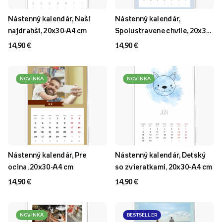
Nástenný kalendár, Naši
Nástenný kalendár,
najdrahši, 20x30-A4 cm
Spolustravene chvile, 20x30-
A4 cm
14,90 €
14,90 €
NOVINKA
NOVINKA
Nástenný kalendár, Pre
Nástenný kalendár, Detský
ocina, 20x30-A4 cm
so zvieratkami, 20x30-A4 cm
14,90 €
14,90 €
NOVINKA
BESTSELLER