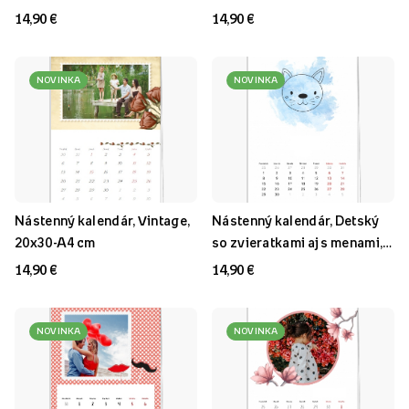
14,90 €
14,90 €
NOVINKA
NOVINKA
Nástenný kalendár, Vintage,
Nástenný kalendár, Detský
20x30-A4 cm
so zvieratkami aj s menami,
20x30-A4 cm
14,90 €
14,90 €
NOVINKA
NOVINKA