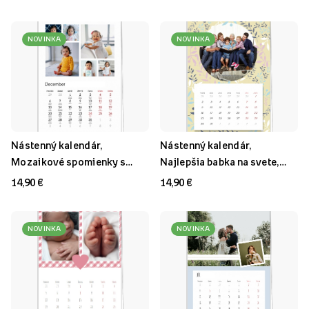
NOVINKA
NOVINKA
Nástenný kalendár,
Nástenný kalendár,
Mozaikové spomienky s
Najlepšia babka na svete,
menami, 20x30-A4 cm
20x30-A4 cm
14,90 €
14,90 €
NOVINKA
NOVINKA