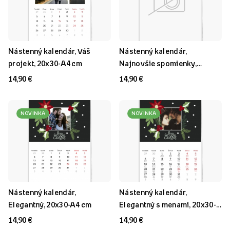
Nástenný kalendár, Váš
Nástenný kalendár,
projekt, 20x30-A4 cm
Najnovšie spomienky,
20x30-A4 cm
14,90 €
14,90 €
NOVINKA
NOVINKA
Nástenný kalendár,
Nástenný kalendár,
Elegantný, 20x30-A4 cm
Elegantný s menami, 20x30-
A4 cm
14,90 €
14,90 €