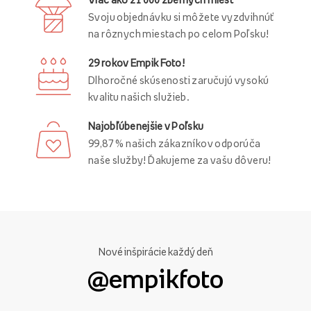
Svoju objednávku si môžete vyzdvihnúť
na rôznych miestach po celom Poľsku!
29 rokov Empik Foto!
Dlhoročné skúsenosti zaručujú vysokú
kvalitu našich služieb.
Najobľúbenejšie v Poľsku
99,87 % našich zákazníkov odporúča
naše služby! Ďakujeme za vašu dôveru!
Nové inšpirácie každý deň
@empikfoto