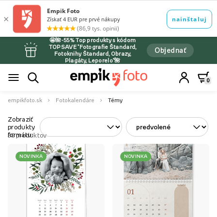
🤩🌺-55% Top produkty s kódom
TOPSAVE *Fotografie Štandard,
Objednať
Fotoknihy Štandard, Obrazy,
Plagáty, Leporelo*🌺
0
empikfoto.sk
Fotokalendáre
Témy
Zobraziť
produkty
formátu:
30
produktov
NOVINKA
NOVINKA