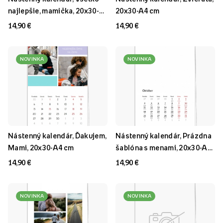
najlepšie, mamička, 20x30-
20x30-A4 cm
A4 cm
14,90 €
14,90 €
NOVINKA
NOVINKA
Nástenný kalendár, Ďakujem,
Nástenný kalendár, Prázdna
Mami, 20x30-A4 cm
šablóna s menami, 20x30-A4
cm
14,90 €
14,90 €
NOVINKA
NOVINKA