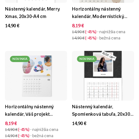
Nástenný kalendár, Merry
Horizontálny nástenný
Xmas, 20x30-A4 cm
kalendár, Modernistický
kalendár so špirálou vo
14,90 €
8,19 €
vnútri, 30x20-A4
14,90 €
-45%
- najnižšia cena
14,90 €
-45%
- bežná cena
NOVINKA
NOVINKA
Horizontálny nástenný
Nástenný kalendár,
kalendár, Váš projekt
Spomienková tabuľa, 20x30-
kalendár so špirálou, 30x20-
A4 cm
8,19 €
14,90 €
A4
14,90 €
-45%
- najnižšia cena
14,90 €
-45%
- bežná cena