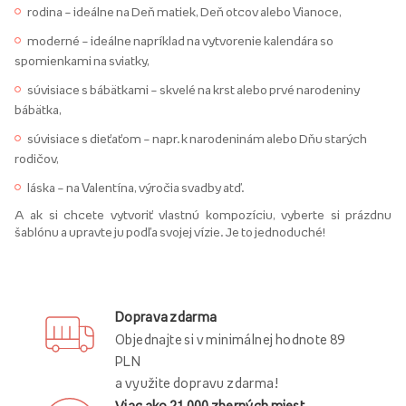
rodina – ideálne na Deň matiek, Deň otcov alebo Vianoce,
moderné – ideálne napríklad na vytvorenie kalendára so
spomienkami na sviatky,
súvisiace s bábätkami – skvelé na krst alebo prvé narodeniny
bábätka,
súvisiace s dieťaťom – napr. k narodeninám alebo Dňu starých
rodičov,
láska – na Valentína, výročia svadby atď.
A ak si chcete vytvoriť vlastnú kompozíciu, vyberte si prázdnu
šablónu a upravte ju podľa svojej vízie. Je to jednoduché!
Doprava zdarma
Objednajte si v minimálnej hodnote 89
PLN
a využite dopravu zdarma!
Viac ako 21 000 zberných miest