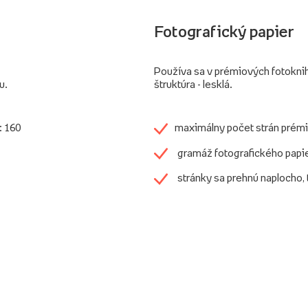
Fotografický papier
Používa sa v prémiových fotokni
u.
štruktúra - lesklá.
: 160
maximálny počet strán prémi
gramáž fotografického papi
stránky sa prehnú naplocho,