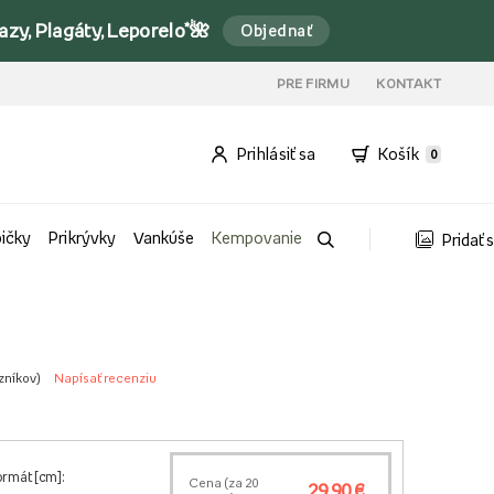
y, Plagáty, Leporelo*🌺
Objednať
PRE FIRMU
KONTAKT
Prihlásiť sa
Košík
0
bičky
Prikrývky
Vankúše
Kempovanie
Pridať 
zníkov
)
Napísať recenziu
ormát [cm]:
Cena (za
20
29,90 €