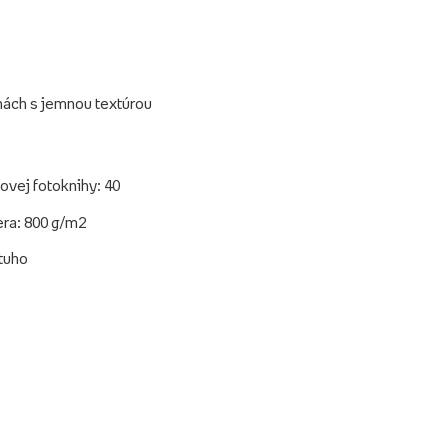
hách s jemnou textúrou
ovej fotoknihy: 40
era: 800 g/m2
 tuho