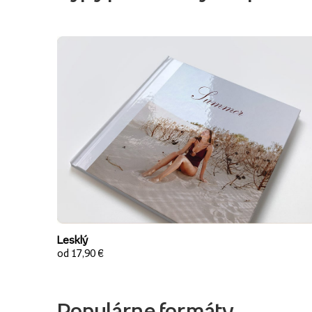
Lesklý
od 17,90 €
Populárne formáty