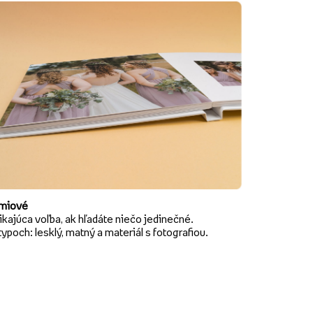
miové
kajúca voľba, ak hľadáte niečo jedinečné.
typoch: lesklý, matný a materiál s fotografiou.