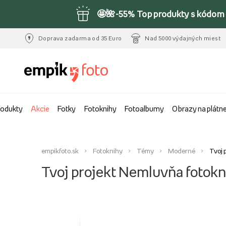
🤩🌺-55% Top produkty s kódom 
Doprava zadarma od 35 Euro
Nad 5000 výdajných miest
rodukty
Akcie
Fotky
Fotoknihy
Fotoalbumy
Obrazy na plátn
empikfoto.sk
Fotoknihy
Témy
Moderné
Tvoj 
Tvoj projekt Nemluvňa fotokn