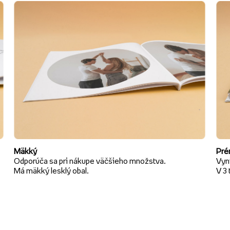
Mäkký
Pré
Odporúča sa pri nákupe väčšieho množstva.
Vyni
Má mäkký lesklý obal.
V 3 