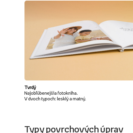
Tvrdý
Najobľúbenejšia fotokniha.
V dvoch typoch: lesklý a matný.
Typy povrchových úprav