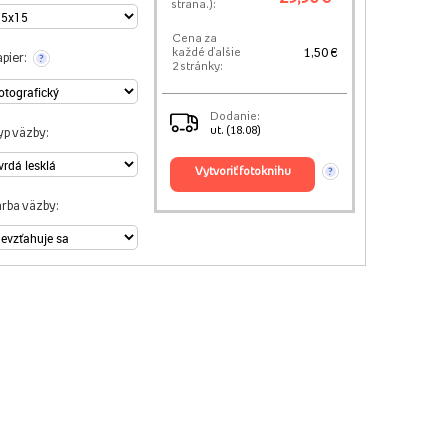
strana.):
Cena za
1,50 €
každé ďalšie
pier:
?
2 stránky:
Dodanie:
ut. (18.08)
yp väzby:
vytvoriť fotoknihu
?
arba väzby: