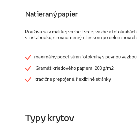
Natieraný papier
Používa sa v mäkkej väzbe, tvrdej väzbe a fotoknihách
v instabooku, s rovnomerným leskom po celom povrch
maximálny počet strán fotoknihy s pevnou väzbou
Gramáž kriedového papiera: 200 g/m2
tradične prepojené, flexibilné stránky
Typy krytov