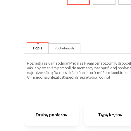
Popis
Podrobnosti
Rozrástla sa vám rodina? Pridal sa k vám ten roztomilý drobček 
vás, aby sme vám pomohli tie momenty zachytiť v tej správnej
najuniverzálnejšia detská šablóna, ktorú môžete kombinovať t
Výnimočná príležitosť špeciálne pre tvoju rodinu!
Druhy papierov
Typy krytov