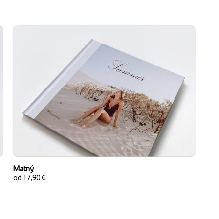
Matný
od 17,90 €