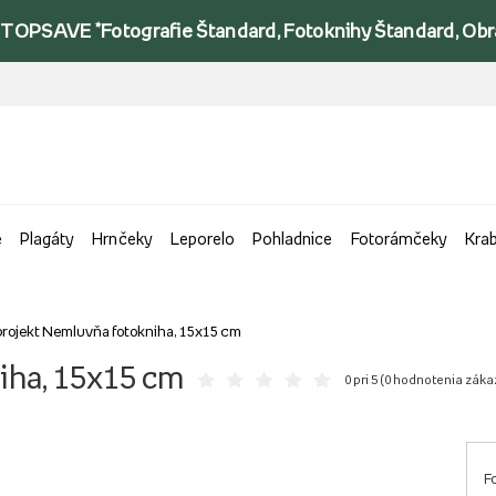
TOPSAVE *Fotografie Štandard, Fotoknihy Štandard, Obraz
e
Plagáty
Hrnčeky
Leporelo
Pohladnice
Fotorámčeky
Kra
projekt Nemluvňa fotokniha, 15x15 cm
iha, 15x15 cm
0 pri 5 (
0 hodnotenia záka
F