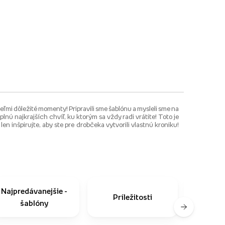
 veľmi dôležité momenty! Pripravili sme šablónu a mysleli sme na
nú najkrajších chvíľ, ku ktorým sa vždy radi vrátite! Toto je
n inšpirujte, aby ste pre drobčeka vytvorili vlastnú kroniku!
Najpredávanejšie -
Príležitosti
Ako n
šablóny