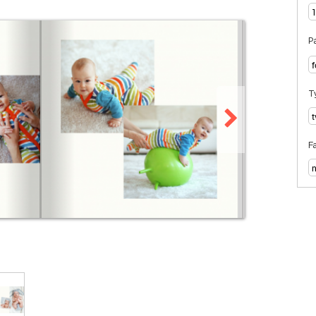
Pa
T
F