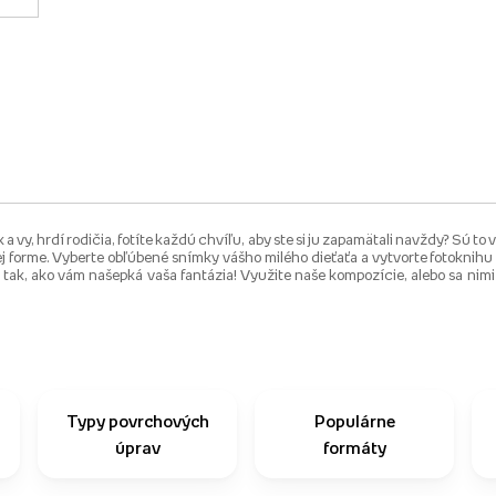
a vy, hrdí rodičia, fotíte každú chvíľu, aby ste si ju zapamätali navždy? Sú to
 forme. Vyberte obľúbené snímky vášho milého dieťaťa a vytvorte fotoknihu pl
ak, ako vám našepká vaša fantázia! Využite naše kompozície, alebo sa nimi le
Typy povrchových
Populárne
úprav
formáty