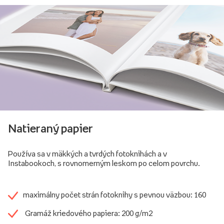
Natieraný papier
Používa sa v mäkkých a tvrdých fotoknihách a v
Instabookoch, s rovnomerným leskom po celom povrchu.
maximálny počet strán fotoknihy s pevnou väzbou: 160
Gramáž kriedového papiera: 200 g/m2