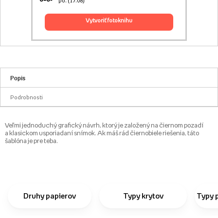
po. (17.08)
vytvoriť fotoknihu
Popis
Podrobnosti
Veľmi jednoduchý grafický návrh, ktorý je založený na čiernom pozadí
a klasickom usporiadaní snímok. Ak máš rád čiernobiele riešenia, táto
šablóna je pre teba.
Druhy papierov
Typy krytov
Typy 