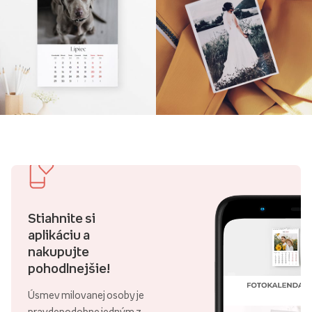
Stiahnite si
aplikáciu a
nakupujte
pohodlnejšie!
Úsmev milovanej osoby je
pravdepodobne jedným z