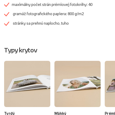
maximálny počet strán prémiovej fotoknihy: 40
gramáž fotografického papiera: 800 g/m2
stránky sa prehnú naplocho, tuho
Typy krytov
Tvrdý
Mäkký
Prém