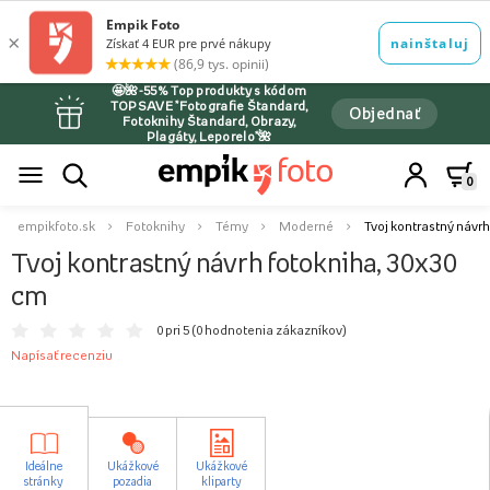
🤩🌺-55% Top produkty s kódom
TOPSAVE *Fotografie Štandard,
Objednať
Fotoknihy Štandard, Obrazy,
Plagáty, Leporelo*🌺
0
empikfoto.sk
Fotoknihy
Témy
Moderné
Tvoj kontrastný návrh
Tvoj kontrastný návrh fotokniha, 30x30
cm
0 pri 5 (
0 hodnotenia zákazníkov
)
Napísať recenziu
Ideálne
Ukážkové
Ukážkové
stránky
pozadia
kliparty