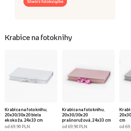
Krabice na fotoknihy
Krabica na fotoknihu,
Krabica na fotoknihu,
Krabi
20x30/30x20 biela
20x30/30x20
20x30
ekokoža, 24x33 cm
prašnoružová, 24x33 cm
cm
od 69,90 PLN
od 69,90 PLN
od 69