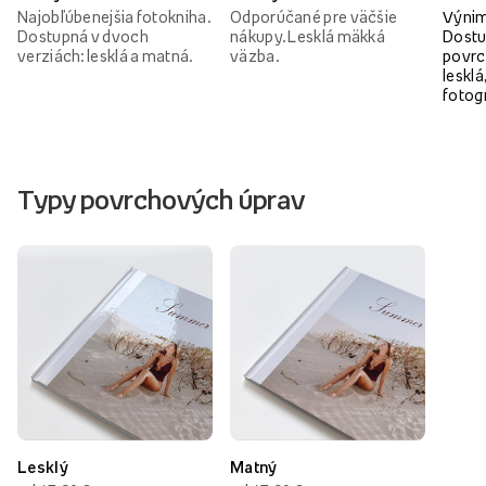
Najobľúbenejšia fotokniha.
Odporúčané pre väčšie
Výnim
Dostupná v dvoch
nákupy. Lesklá mäkká
Dostu
verziách: lesklá a matná.
väzba.
povrc
lesklá
fotog
Typy povrchových úprav
Lesklý
Matný