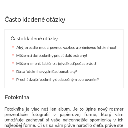
Často kladené otázky
Často kladené otázky
Aký je rozdiel medzi pevnou väzbou a prémiovou fotoknihou?
Môžem si do fotoknihy pridať ďalšie strany?
Môžem zmeniť šablónu a jej veľkosť počas práce?
Dá sa fotokniha vyplniť automaticky?
Prechádzajú fotoknihy dodatočným overovaním?
Fotokniha
Fotokniha je viac než len album. Je to úplne nový rozmer
prezentácie fotografií v papierovej forme, ktorý vám
umožňuje zachovať si vaše najcennejšie spomienky v ich
najlepšej forme. Či už sa vám práve narodilo dieťa, práve ste