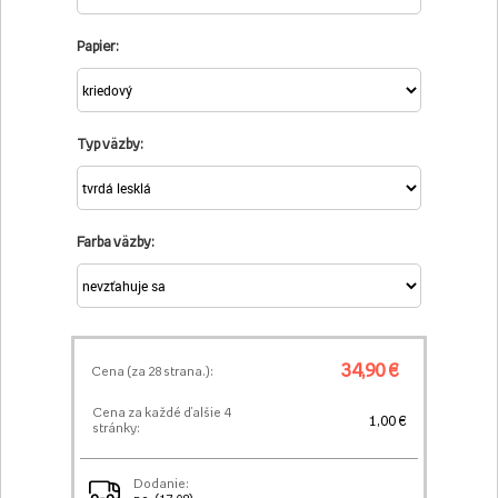
Papier:
Typ väzby:
Farba väzby:
34,90 €
Cena (za
28
strana.):
Cena za každé ďalšie 4
1,00 €
stránky:
Dodanie: