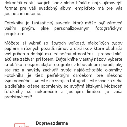
dokončili cestu svojich snov alebo hľadáte najzaujímavejší
formát pre váš svadobný album, empikfoto má pre vás
jedinečné riešenie.
Fotokniha je fantastický suvenír, ktorý môže byť zároveň
vaším prvým, plne personalizovaným fotografickým
projektom.
Môžete si vybrať zo štyroch veľkostí, niekoľkých typov
papiera a rôznych pozadí, rámov a obrázkov, ktoré obohatia
váš príbeh a dodajú mu jedinečnú atmosféru – presne takú,
akú ste zažívali pri fotení. Dajte knihe vlastný názov, vyberte
si obálku a usporiadajte fotografie v ľubovoľnom poradí, aby
ste raz a navždy zachytili svoje najdôležitejšie okamihy.
Fotokniha je tiež perfektným darčekom pre niekoho
výnimočného – vneste do svojich fotografií ešte viac zo seba
a zdieľajte krásne spomienky so svojimi blízkymi. Možnosti
fotoknihy sú nekonečné a jediným limitom je vaša
predstavivosť!
Doprava zdarma