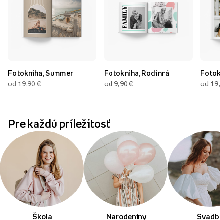
Fotokniha, Summer
Fotokniha, Rodinná
Fotok
od 19,90
€
od 9,90
€
od 19
Pre každú príležitosť
Škola
Narodeniny
Svadb