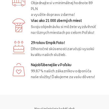
Objednajte si v minimálnej hodnote 89
PLN
a využite dopravu zdarma!
Viac ako 21 000 zberných miest
Svoju objednávku si môžete vyzdvihnúť
na rôznych miestach po celom Poľsku!
29 rokov Empik Foto!
Dlhoročné skúsenosti zaručujú vysokú
kvalitu našich služieb.
Najobľúbenejšie v Poľsku
99,87 % našich zákazníkov odporúča
naše služby! Ďakujeme za vašu dôveru!
Nové inšpirácie každý deň