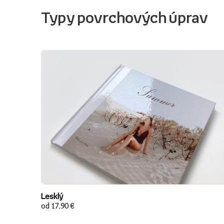
Typy povrchových úprav
Lesklý
od 17,90 €