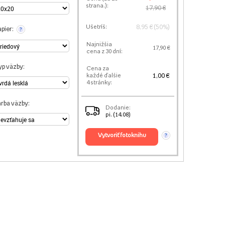
strana.):
17,90 €
8,95 € (50%)
Ušetríš:
pier:
?
Najnižšia
17,90 €
cena z 30 dní:
yp väzby:
Cena za
1,00 €
každé ďalšie
4 stránky:
arba väzby:
Dodanie:
pi. (14.08)
vytvoriť fotoknihu
?