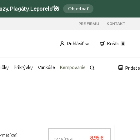
y, Plagáty, Leporelo*🌺
Objednať
PRE FIRMU
KONTAKT
Prihlásiť sa
Košík
0
bičky
Prikrývky
Vankúše
Kempovanie
Pridať 
u
ormát [cm]:
8,95 €
Cena (za
28