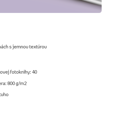
hách s jemnou textúrou
ovej fotoknihy: 40
era: 800 g/m2
 tuho