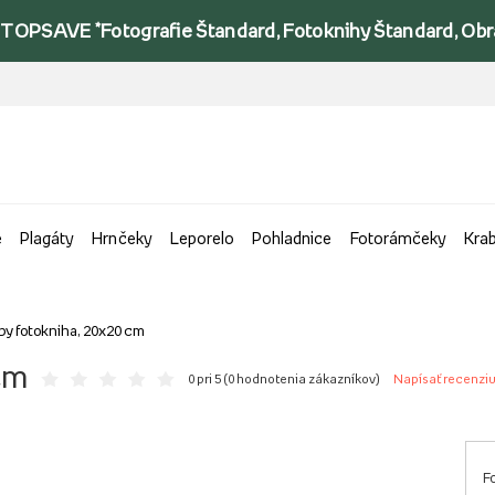
TOPSAVE *Fotografie Štandard, Fotoknihy Štandard, Obraz
e
Plagáty
Hrnčeky
Leporelo
Pohladnice
Fotorámčeky
Kra
by fotokniha, 20x20 cm
cm
0 pri 5 (
0 hodnotenia zákazníkov
)
Napísať recenzi
F