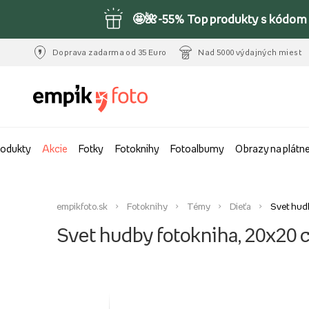
🤩🌺-55% Top produkty s kódom 
Doprava zadarma od 35 Euro
Nad 5000 výdajných miest
rodukty
Akcie
Fotky
Fotoknihy
Fotoalbumy
Obrazy na plátn
empikfoto.sk
Fotoknihy
Témy
Dieťa
Svet hud
Svet hudby fotokniha, 20x20 