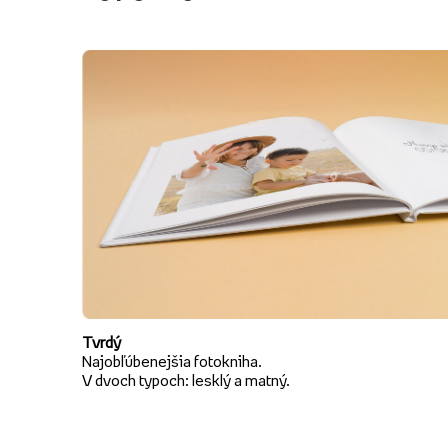
Tvrdý
Najobľúbenejšia fotokniha.
V dvoch typoch: lesklý a matný.