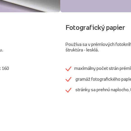
Fotografický papier
Používa sa v prémiových fotokni
u.
štruktúra - lesklá.
: 160
maximálny počet strán prémi
gramáž fotografického papi
stránky sa prehnú naplocho,