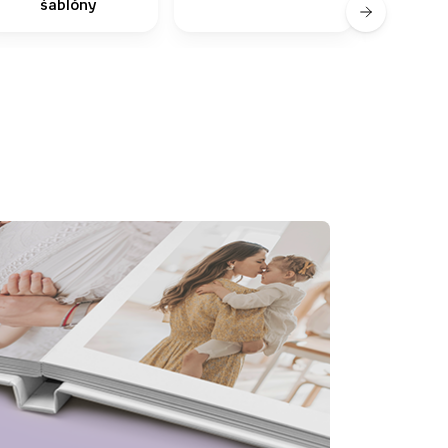
šablóny