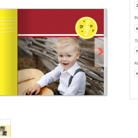
Pa
T
F