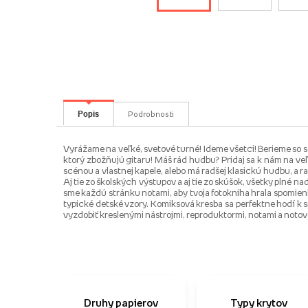
Popis
Podrobnosti
Vyrážame na veľké, svetové turné! Ideme všetci! Berieme so se
ktorý zbožňujú gitaru! Máš rád hudbu? Pridaj sa k nám na veľk
scénou a vlastnej kapele, alebo má radšej klasickú hudbu, a 
Aj tie zo školských výstupov a aj tie zo skúšok, všetky plné 
sme každú stránku notami, aby tvoja fotokniha hrala spomie
typické detské vzory. Komiksová kresba sa perfektne hodí k
vyzdobiť kreslenými nástrojmi, reproduktormi, notami a noto
Druhy papierov
Typy krytov