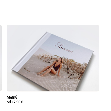
Matný
od 17,90 €