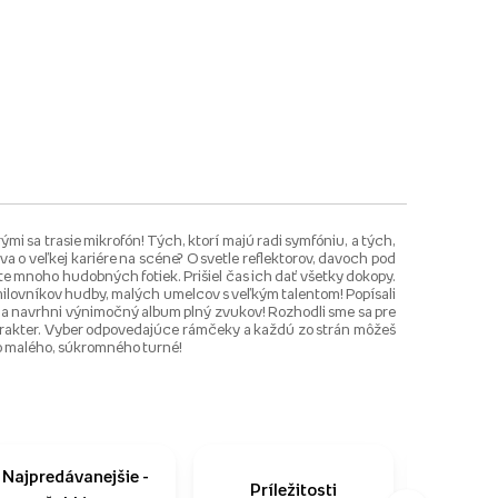
mi sa trasie mikrofón! Tých, ktorí majú radi symfóniu, a tých,
va o veľkej kariére na scéne? O svetle reflektorov, davoch pod
te mnoho hudobných fotiek. Prišiel čas ich dať všetky dokopy.
h milovníkov hudby, malých umelcov s veľkým talentom! Popísali
 a navrhni výnimočný album plný zvukov! Rozhodli sme sa pre
harakter. Vyber odpovedajúce rámčeky a každú zo strán môžeš
ho malého, súkromného turné!
Najpredávanejšie -
Príležitosti
Ako n