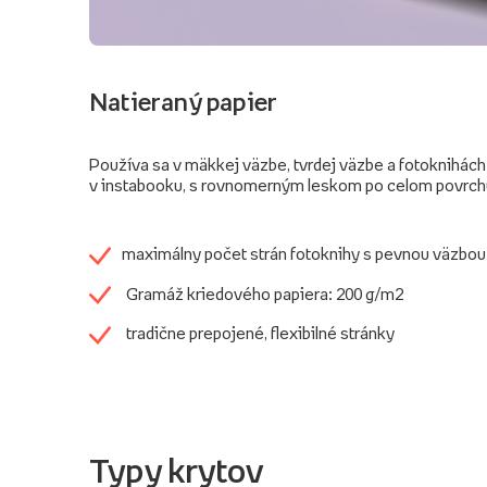
Natieraný papier
Používa sa v mäkkej väzbe, tvrdej väzbe a fotoknihách
v instabooku, s rovnomerným leskom po celom povrch
maximálny počet strán fotoknihy s pevnou väzbou
Gramáž kriedového papiera: 200 g/m2
tradične prepojené, flexibilné stránky
Typy krytov