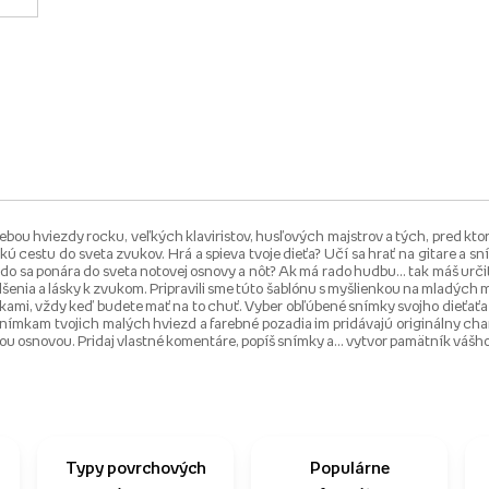
bou hviezdy rocku, veľkých klaviristov, husľových majstrov a tých, pred ktorý
ú cestu do sveta zvukov. Hrá a spieva tvoje dieťa? Učí sa hrať na gitare a sní
rado sa ponára do sveta notovej osnovy a nôt? Ak má rado hudbu… tak máš urči
nadšenia a lásky k zvukom. Pripravili sme túto šablónu s myšlienkou na mladýc
nkami, vždy keď budete mať na to chuť. Vyber obľúbené snímky svojho dieťaťa
 snímkam tvojich malých hviezd a farebné pozadia im pridávajú originálny c
vou osnovou. Pridaj vlastné komentáre, popíš snímky a... vytvor pamätník váš
Typy povrchových
Populárne