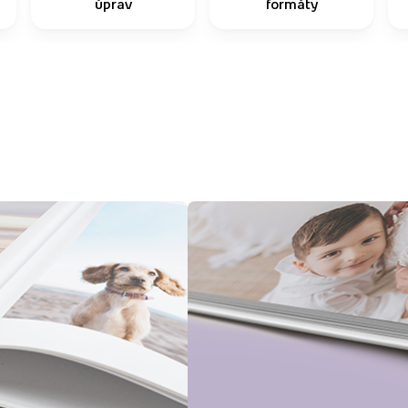
úprav
formáty