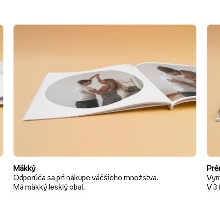
Mäkký
Pré
Odporúča sa pri nákupe väčšieho množstva.
Vyni
Má mäkký lesklý obal.
V 3 