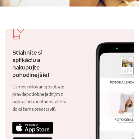
Stiahnite si
aplikáciu a
nakupujte
pohodlnejšie!
Úsmev milovanej osoby je
pravdepodobne jedným z
najkrajších pohľadov, aké si
dokážeme predstaviť.