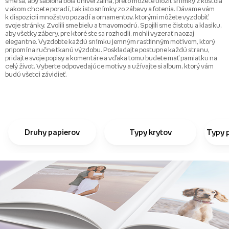
sme sa, aby šablóna bola univerzálna, preto môžete uložiť snímky z kostola
v akom chcete poradí, tak isto snímky zo zábavy a fotenia. Dávame vám
k dispozícii množstvo pozadí a ornamentov, ktorými môžete vyzdobiť
svoje stránky. Zvolili sme bielu a tmavomodrú. Spojili sme čistotu a klasiku,
aby všetky zábery, pre ktoré ste sa rozhodli, mohli vyzerať naozaj
elegantne. Vyzdobte každú snímku jemným rastlinným motívom, ktorý
pripomína ručne tkanú výzdobu. Poskladajte postupne každú stranu,
pridajte svoje popisy a komentáre a vďaka tomu budete mať pamiatku na
celý život. Vyberte odpovedajúce motívy a užívajte si album, ktorý vám
budú všetci závidieť.
Druhy papierov
Typy krytov
Typy 