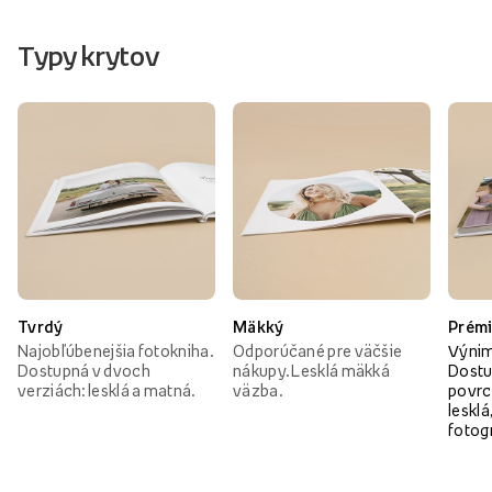
Typy krytov
Tvrdý
Mäkký
Prém
Najobľúbenejšia fotokniha.
Odporúčané pre väčšie
Výnim
Dostupná v dvoch
nákupy. Lesklá mäkká
Dostu
verziách: lesklá a matná.
väzba.
povrc
lesklá
fotog