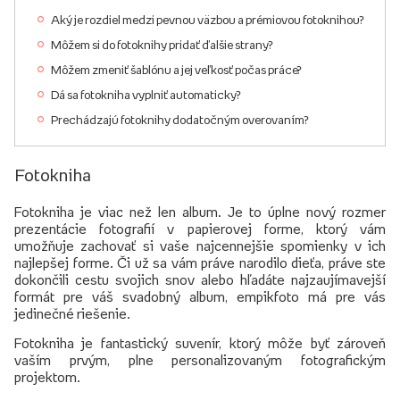
Aký je rozdiel medzi pevnou väzbou a prémiovou fotoknihou?
Môžem si do fotoknihy pridať ďalšie strany?
Môžem zmeniť šablónu a jej veľkosť počas práce?
Dá sa fotokniha vyplniť automaticky?
Prechádzajú fotoknihy dodatočným overovaním?
Fotokniha
Fotokniha je viac než len album. Je to úplne nový rozmer
prezentácie fotografií v papierovej forme, ktorý vám
umožňuje zachovať si vaše najcennejšie spomienky v ich
najlepšej forme. Či už sa vám práve narodilo dieťa, práve ste
dokončili cestu svojich snov alebo hľadáte najzaujímavejší
formát pre váš svadobný album, empikfoto má pre vás
jedinečné riešenie.
Fotokniha je fantastický suvenír, ktorý môže byť zároveň
vaším prvým, plne personalizovaným fotografickým
projektom.