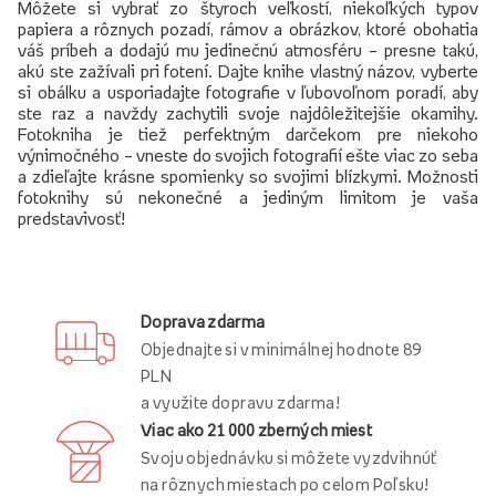
Môžete si vybrať zo štyroch veľkostí, niekoľkých typov
papiera a rôznych pozadí, rámov a obrázkov, ktoré obohatia
váš príbeh a dodajú mu jedinečnú atmosféru – presne takú,
akú ste zažívali pri fotení. Dajte knihe vlastný názov, vyberte
si obálku a usporiadajte fotografie v ľubovoľnom poradí, aby
ste raz a navždy zachytili svoje najdôležitejšie okamihy.
Fotokniha je tiež perfektným darčekom pre niekoho
výnimočného – vneste do svojich fotografií ešte viac zo seba
a zdieľajte krásne spomienky so svojimi blízkymi. Možnosti
fotoknihy sú nekonečné a jediným limitom je vaša
predstavivosť!
Doprava zdarma
Objednajte si v minimálnej hodnote 89
PLN
a využite dopravu zdarma!
Viac ako 21 000 zberných miest
Svoju objednávku si môžete vyzdvihnúť
na rôznych miestach po celom Poľsku!