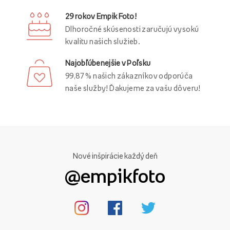
29 rokov Empik Foto!
Dlhoročné skúsenosti zaručujú vysokú
kvalitu našich služieb.
Najobľúbenejšie v Poľsku
99,87 % našich zákazníkov odporúča
naše služby! Ďakujeme za vašu dôveru!
Nové inšpirácie každý deň
@empikfoto