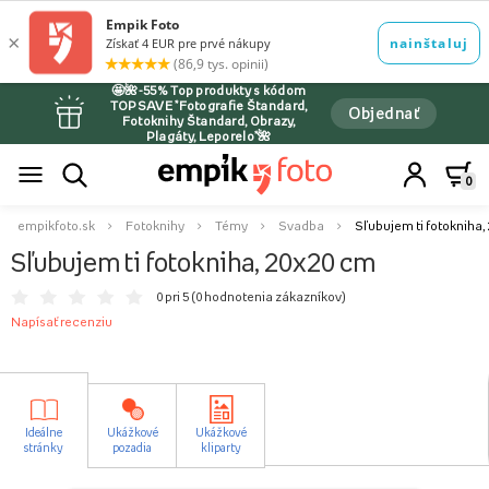
🤩🌺-55% Top produkty s kódom
TOPSAVE *Fotografie Štandard,
Objednať
Fotoknihy Štandard, Obrazy,
Plagáty, Leporelo*🌺
0
empikfoto.sk
Fotoknihy
Témy
Svadba
Sľubujem ti fotokniha,
Sľubujem ti fotokniha, 20x20 cm
0 pri 5 (
0 hodnotenia zákazníkov
)
Napísať recenziu
Ideálne
Ukážkové
Ukážkové
stránky
pozadia
kliparty