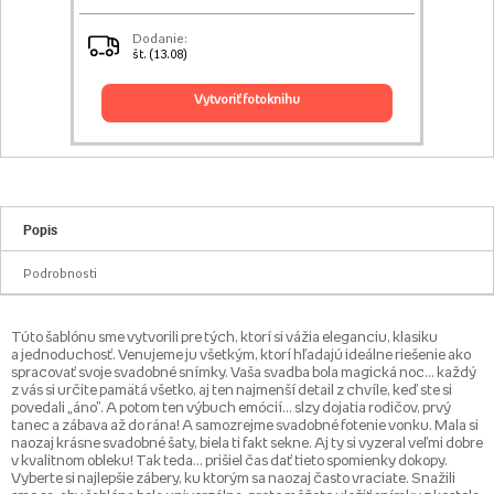
Dodanie:
št. (13.08)
vytvoriť fotoknihu
Popis
Podrobnosti
Túto šablónu sme vytvorili pre tých, ktorí si vážia eleganciu, klasiku
a jednoduchosť. Venujeme ju všetkým, ktorí hľadajú ideálne riešenie ako
spracovať svoje svadobné snímky. Vaša svadba bola magická noc... každý
z vás si určite pamätá všetko, aj ten najmenší detail z chvíle, keď ste si
povedali „áno”. A potom ten výbuch emócií... slzy dojatia rodičov, prvý
tanec a zábava až do rána! A samozrejme svadobné fotenie vonku. Mala si
naozaj krásne svadobné šaty, biela ti fakt sekne. Aj ty si vyzeral veľmi dobre
v kvalitnom obleku! Tak teda… prišiel čas dať tieto spomienky dokopy.
Vyberte si najlepšie zábery, ku ktorým sa naozaj často vraciate. Snažili