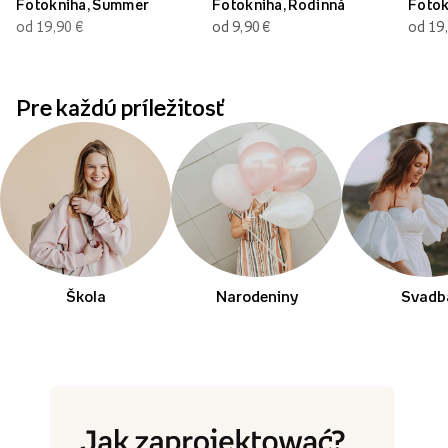
Fotokniha, Summer
Fotokniha, Rodinná
Fotok
od 19,90
€
od 9,90
€
od 19
Pre každú príležitosť
Škola
Narodeniny
Svadb