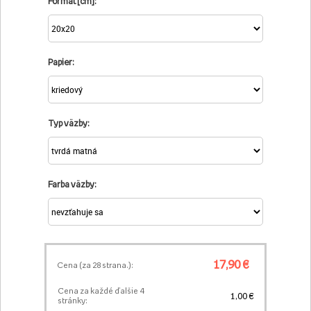
Formát [cm]:
Papier:
Typ väzby:
Farba väzby:
17,90 €
Cena (za
28
strana.):
Cena za každé ďalšie 4
1,00 €
stránky: