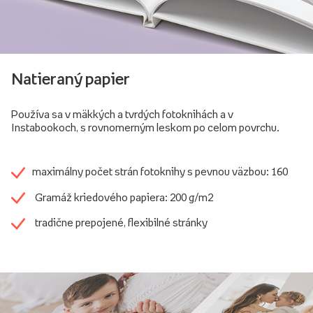
Natieraný papier
Používa sa v mäkkých a tvrdých fotoknihách a v
Instabookoch, s rovnomerným leskom po celom povrchu.
maximálny počet strán fotoknihy s pevnou väzbou: 160
Gramáž kriedového papiera: 200 g/m2
tradične prepojené, flexibilné stránky