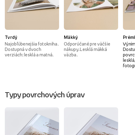
Tvrdý
Mäkký
Prém
Najobľúbenejšia fotokniha.
Odporúčané pre väčšie
Výnim
Dostupná v dvoch
nákupy. Lesklá mäkká
Dostu
verziách: lesklá a matná.
väzba.
povrc
lesklá
fotog
Typy povrchových úprav