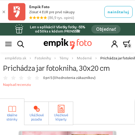
Len v aplikácii! Všetky fotky -55%
Objednať
od 50 ks s kódom PRIN55🌺
0
empikfoto.sk
Fotoknihy
Témy
Moderné
Prichádza jar fotokni
Prichádza jar fotokniha, 30x20 cm
0 pri 5 (
0 hodnotenia zákazníkov
)
Napísať recenziu
Ideálne
Ukážkové
Ukážkové
stránky
pozadia
kliparty