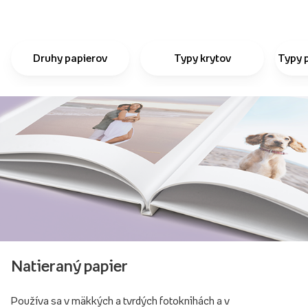
Druhy papierov
Typy krytov
Typy 
Natieraný papier
Používa sa v mäkkých a tvrdých fotoknihách a v