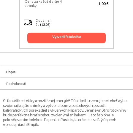
Cena za každé ďalšie 4
1,00 €
stránky:
Dodanie:
št. (13.08)
vytvoriť fotoknihu
Popis
Podrobnosti
Si fanúšik estetiky a pozitívnej energie? Túto knihu venujeme tebe! Vyber
svoje najkrajšie snímky a vytvor album z pastelových pozadí,
kaligrafických porekadiel a vkusných klipartov. Jemné vnútro fotoknihy
bude perfektne hrať s tebou zvolenými snímkami. Táto šablóna je
pokračovaním kolekcie Paperdot Pastels, ktorá mala veľký úspech
v predajniach Empik.