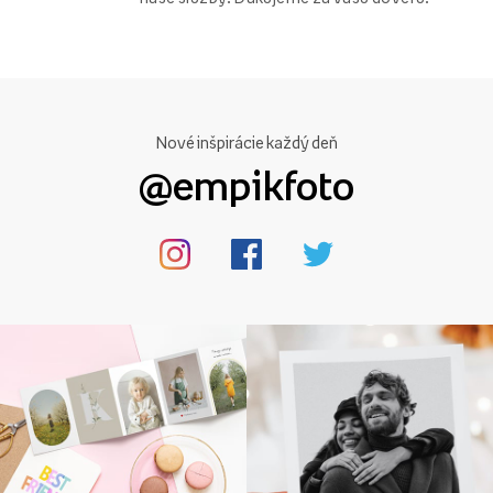
Nové inšpirácie každý deň
@empikfoto