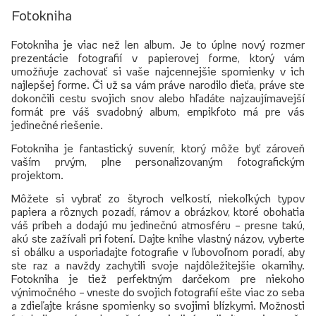
Fotokniha
Fotokniha je viac než len album. Je to úplne nový rozmer
prezentácie fotografií v papierovej forme, ktorý vám
umožňuje zachovať si vaše najcennejšie spomienky v ich
najlepšej forme. Či už sa vám práve narodilo dieťa, práve ste
dokončili cestu svojich snov alebo hľadáte najzaujímavejší
formát pre váš svadobný album, empikfoto má pre vás
jedinečné riešenie.
Fotokniha je fantastický suvenír, ktorý môže byť zároveň
vaším prvým, plne personalizovaným fotografickým
projektom.
Môžete si vybrať zo štyroch veľkostí, niekoľkých typov
papiera a rôznych pozadí, rámov a obrázkov, ktoré obohatia
váš príbeh a dodajú mu jedinečnú atmosféru – presne takú,
akú ste zažívali pri fotení. Dajte knihe vlastný názov, vyberte
si obálku a usporiadajte fotografie v ľubovoľnom poradí, aby
ste raz a navždy zachytili svoje najdôležitejšie okamihy.
Fotokniha je tiež perfektným darčekom pre niekoho
výnimočného – vneste do svojich fotografií ešte viac zo seba
a zdieľajte krásne spomienky so svojimi blízkymi. Možnosti