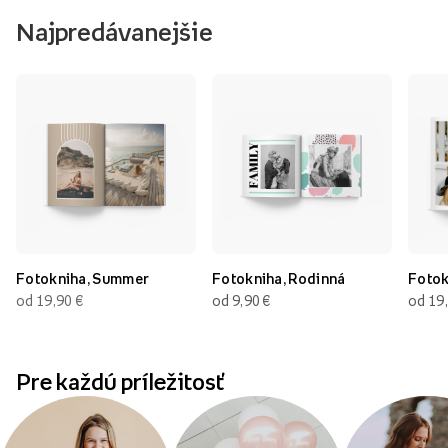
Najpredávanejšie
Fotokniha, Summer
Fotokniha, Rodinná
Fotok
od 19,90
€
od 9,90
€
od 19
Pre každú príležitosť