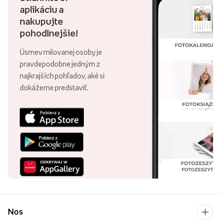
aplikáciu a
nakupujte
pohodlnejšie!
Úsmev milovanej osoby je
pravdepodobne jedným z
najkrajších pohľadov, aké si
dokážeme predstaviť.
Nos