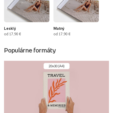
Lesklý
Matný
od 17,90 €
od 17,90 €
Populárne formáty