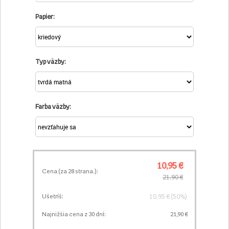
Papier:
Typ väzby:
Farba väzby:
10,95 €
Cena (za
28
strana.):
21,90 €
10,95 € (50%)
Ušetríš:
Najnižšia cena z 30 dní:
21,90 €