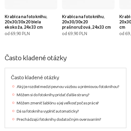
Krabica na fotoknihu,
Krabica na fotoknihu,
Krabi
20x30/30x20 biela
20x30/30x20
20x30
ekokoža, 24x33 cm
prašnoružová, 24x33 cm
cm
od 69,90 PLN
od 69,90 PLN
od 69
Často kladené otázky
Často kladené otázky
Aký je rozdiel medzi pevnou väzbou a prémiovou fotoknihou?
Môžem si do fotoknihy pridať ďalšie strany?
Môžem zmeniť šablónu a jej veľkosť počas práce?
Dá sa fotokniha vyplniť automaticky?
Prechádzajú fotoknihy dodatočným overovaním?