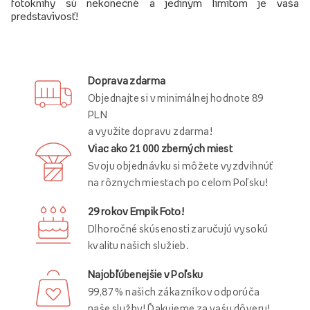
fotoknihy sú nekonečné a jediným limitom je vaša
predstavivosť!
Doprava zdarma
Objednajte si v minimálnej hodnote 89
PLN
a využite dopravu zdarma!
Viac ako 21 000 zberných miest
Svoju objednávku si môžete vyzdvihnúť
na rôznych miestach po celom Poľsku!
29 rokov Empik Foto!
Dlhoročné skúsenosti zaručujú vysokú
kvalitu našich služieb.
Najobľúbenejšie v Poľsku
99,87 % našich zákazníkov odporúča
naše služby! Ďakujeme za vašu dôveru!