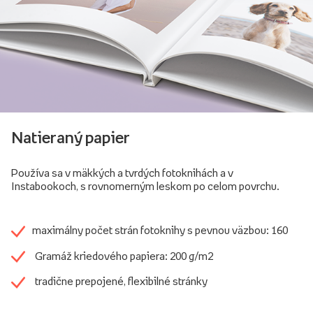
Natieraný papier
Používa sa v mäkkých a tvrdých fotoknihách a v
Instabookoch, s rovnomerným leskom po celom povrchu.
maximálny počet strán fotoknihy s pevnou väzbou: 160
Gramáž kriedového papiera: 200 g/m2
tradične prepojené, flexibilné stránky