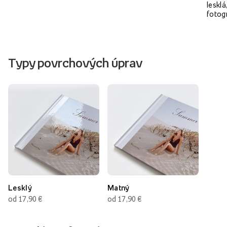
lesklá
fotog
Typy povrchových úprav
Lesklý
Matný
od 17,90 €
od 17,90 €