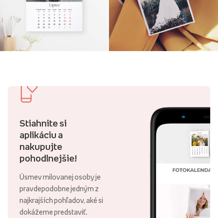
Stiahnite si
aplikáciu a
nakupujte
pohodlnejšie!
Úsmev milovanej osoby je
pravdepodobne jedným z
najkrajších pohľadov, aké si
dokážeme predstaviť.