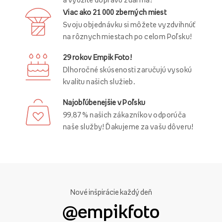
Viac ako 21 000 zberných miest
Svoju objednávku si môžete vyzdvihnúť
na rôznych miestach po celom Poľsku!
29 rokov Empik Foto!
Dlhoročné skúsenosti zaručujú vysokú
kvalitu našich služieb.
Najobľúbenejšie v Poľsku
99,87 % našich zákazníkov odporúča
naše služby! Ďakujeme za vašu dôveru!
Nové inšpirácie každý deň
@empikfoto