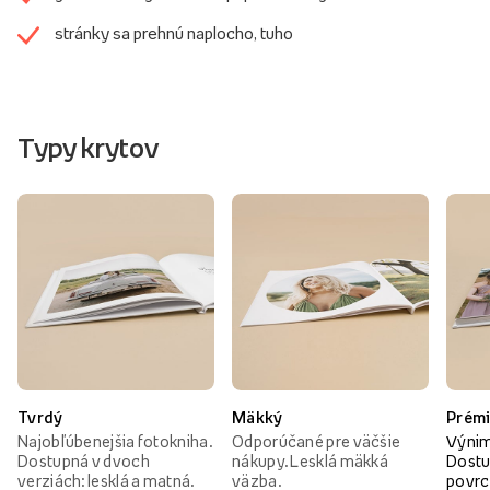
stránky sa prehnú naplocho, tuho
Typy krytov
Tvrdý
Mäkký
Prém
Najobľúbenejšia fotokniha.
Odporúčané pre väčšie
Výnim
Dostupná v dvoch
nákupy. Lesklá mäkká
Dostu
verziách: lesklá a matná.
väzba.
povrc