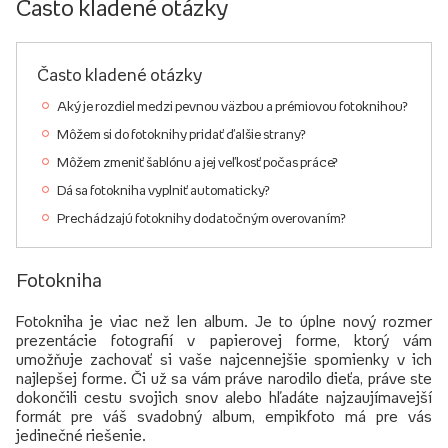
Často kladené otázky
Často kladené otázky
Aký je rozdiel medzi pevnou väzbou a prémiovou fotoknihou?
Môžem si do fotoknihy pridať ďalšie strany?
Môžem zmeniť šablónu a jej veľkosť počas práce?
Dá sa fotokniha vyplniť automaticky?
Prechádzajú fotoknihy dodatočným overovaním?
Fotokniha
Fotokniha je viac než len album. Je to úplne nový rozmer
prezentácie fotografií v papierovej forme, ktorý vám
umožňuje zachovať si vaše najcennejšie spomienky v ich
najlepšej forme. Či už sa vám práve narodilo dieťa, práve ste
dokončili cestu svojich snov alebo hľadáte najzaujímavejší
formát pre váš svadobný album, empikfoto má pre vás
jedinečné riešenie.