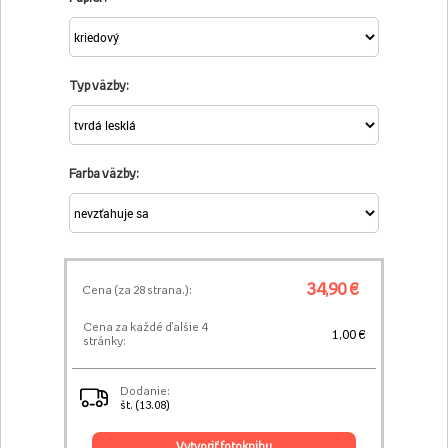
Typ väzby:
Farba väzby:
34,90 €
Cena (za
28
strana.):
Cena za každé ďalšie 4
1,00 €
stránky:
Dodanie:
št. (13.08)
vytvoriť fotoknihu