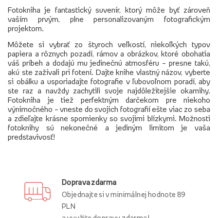
Fotokniha je fantastický suvenír, ktorý môže byť zároveň
vaším prvým, plne personalizovaným fotografickým
projektom.
Môžete si vybrať zo štyroch veľkostí, niekoľkých typov
papiera a rôznych pozadí, rámov a obrázkov, ktoré obohatia
váš príbeh a dodajú mu jedinečnú atmosféru – presne takú,
akú ste zažívali pri fotení. Dajte knihe vlastný názov, vyberte
si obálku a usporiadajte fotografie v ľubovoľnom poradí, aby
ste raz a navždy zachytili svoje najdôležitejšie okamihy.
Fotokniha je tiež perfektným darčekom pre niekoho
výnimočného – vneste do svojich fotografií ešte viac zo seba
a zdieľajte krásne spomienky so svojimi blízkymi. Možnosti
fotoknihy sú nekonečné a jediným limitom je vaša
predstavivosť!
Doprava zdarma
Objednajte si v minimálnej hodnote 89
PLN
a využite dopravu zdarma!