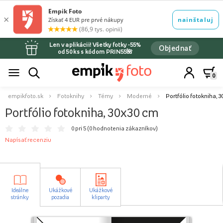
Len v aplikácii! Všetky fotky -55%
Objednať
od 50 ks s kódom PRIN55🌺
0
empikfoto.sk
Fotoknihy
Témy
Moderné
Portfólio fotokniha, 
Portfólio fotokniha, 30x30 cm
0 pri 5 (
0 hodnotenia zákazníkov
)
Napísať recenziu
Ideálne
Ukážkové
Ukážkové
stránky
pozadia
kliparty