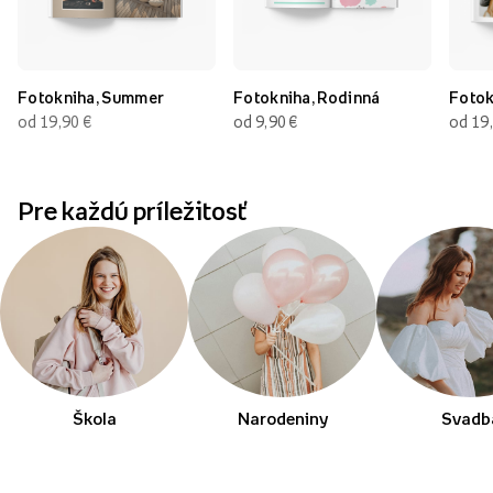
Fotokniha, Summer
Fotokniha, Rodinná
Fotok
od 19,90
€
od 9,90
€
od 19
Pre každú príležitosť
Škola
Narodeniny
Svadb