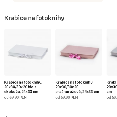
Krabice na fotoknihy
Krabica na fotoknihu,
Krabica na fotoknihu,
Krabi
20x30/30x20 biela
20x30/30x20
20x30
ekokoža, 24x33 cm
prašnoružová, 24x33 cm
cm
od 69,90 PLN
od 69,90 PLN
od 69