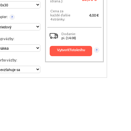
strana.):
Cena za
4,00 €
každé ďalšie
pier:
?
4 stránky:
Dodanie:
pi. (14.08)
yp väzby:
vytvoriť fotoknihu
?
arba väzby: