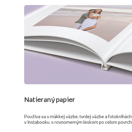
Natieraný papier
Používa sa v mäkkej väzbe, tvrdej väzbe a fotoknihách
v instabooku, s rovnomerným leskom po celom povrch