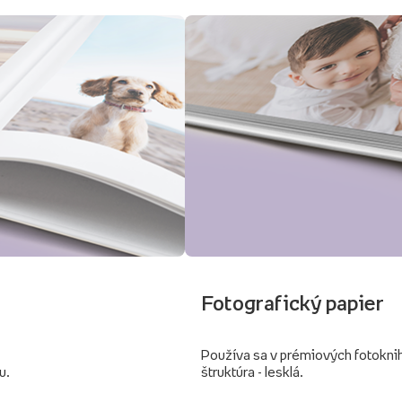
Fotografický papier
Používa sa v prémiových fotokni
u.
štruktúra - lesklá.