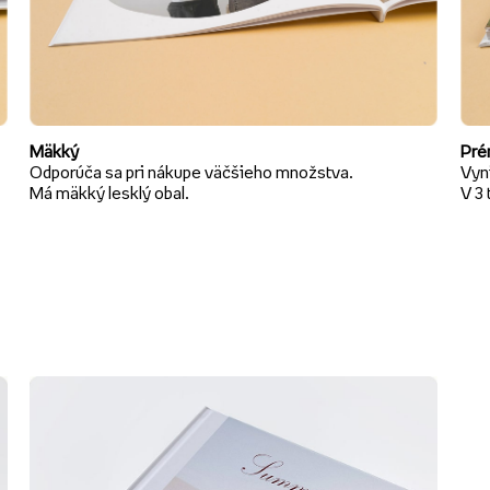
Mäkký
Pré
Odporúča sa pri nákupe väčšieho množstva.
Vyni
Má mäkký lesklý obal.
V 3 