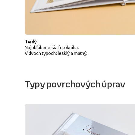
Tvrdý
Najobľúbenejšia fotokniha.
V dvoch typoch: lesklý a matný.
Typy povrchových úprav