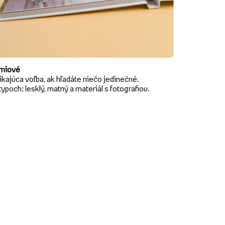
miové
kajúca voľba, ak hľadáte niečo jedinečné.
typoch: lesklý, matný a materiál s fotografiou.