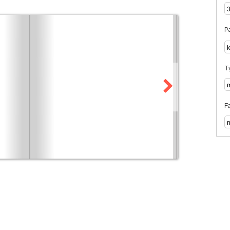
Pa
T
F