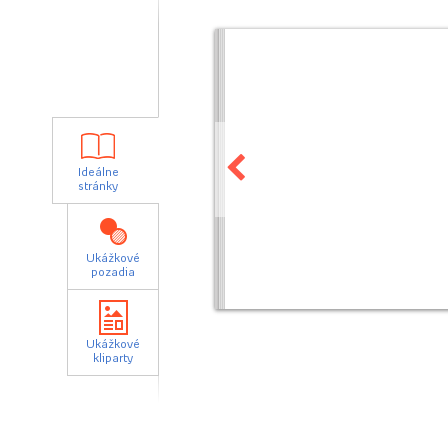
Ideálne
stránky
Ukážkové
pozadia
Ukážkové
kliparty