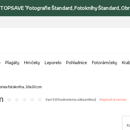
TOPSAVE *Fotografie Štandard, Fotoknihy Štandard, Obraz
e
Plagáty
Hrnčeky
Leporelo
Pohladnice
Fotorámčeky
Kra
ies fotokniha, 30x30 cm
m
0 pri 5 (
0 hodnotenia zákazníkov
)
Napísať recenziu
F