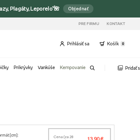
y, Plagáty, Leporelo*🌺
Objednať
PRE FIRMU
KONTAKT
Prihlásiť sa
Košík
0
bičky
Prikrývky
Vankúše
Kempovanie
Pridať 
ormát [cm]:
Cena (za
28
13,90 €