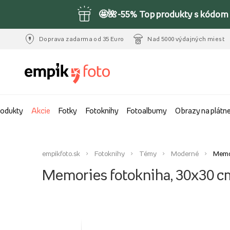
🤩🌺-55% Top produkty s kódom 
Doprava zadarma od 35 Euro
Nad 5000 výdajných miest
rodukty
Akcie
Fotky
Fotoknihy
Fotoalbumy
Obrazy na plátn
empikfoto.sk
Fotoknihy
Témy
Moderné
Memor
Memories fotokniha, 30x30 c