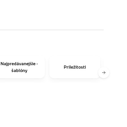
Najpredávanejšie -
Príležitosti
Ako n
šablóny