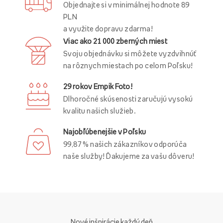
Objednajte si v minimálnej hodnote 89
PLN
a využite dopravu zdarma!
Viac ako 21 000 zberných miest
Svoju objednávku si môžete vyzdvihnúť
na rôznych miestach po celom Poľsku!
29 rokov Empik Foto!
Dlhoročné skúsenosti zaručujú vysokú
kvalitu našich služieb.
Najobľúbenejšie v Poľsku
99,87 % našich zákazníkov odporúča
naše služby! Ďakujeme za vašu dôveru!
Nové inšpirácie každý deň