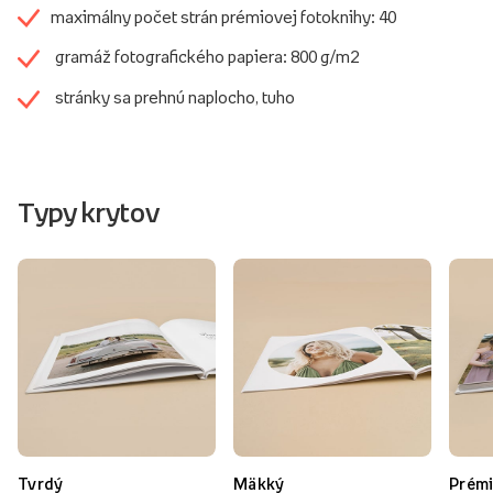
maximálny počet strán prémiovej fotoknihy: 40
gramáž fotografického papiera: 800 g/m2
stránky sa prehnú naplocho, tuho
Typy krytov
Tvrdý
Mäkký
Prém