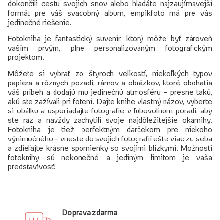
dokončili cestu svojich snov alebo hľadáte najzaujímavejší
formát pre váš svadobný album, empikfoto má pre vás
jedinečné riešenie.
Fotokniha je fantastický suvenír, ktorý môže byť zároveň
vaším prvým, plne personalizovaným fotografickým
projektom.
Môžete si vybrať zo štyroch veľkostí, niekoľkých typov
papiera a rôznych pozadí, rámov a obrázkov, ktoré obohatia
váš príbeh a dodajú mu jedinečnú atmosféru – presne takú,
akú ste zažívali pri fotení. Dajte knihe vlastný názov, vyberte
si obálku a usporiadajte fotografie v ľubovoľnom poradí, aby
ste raz a navždy zachytili svoje najdôležitejšie okamihy.
Fotokniha je tiež perfektným darčekom pre niekoho
výnimočného – vneste do svojich fotografií ešte viac zo seba
a zdieľajte krásne spomienky so svojimi blízkymi. Možnosti
fotoknihy sú nekonečné a jediným limitom je vaša
predstavivosť!
Doprava zdarma