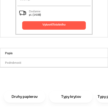
Dodanie:
pi. (14.08)
vytvoriť fotoknihu
Popis
Podrobnosti
Druhy papierov
Typy krytov
Typy 