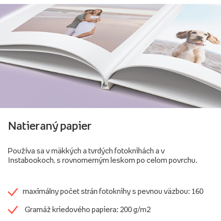
Natieraný papier
Používa sa v mäkkých a tvrdých fotoknihách a v
Instabookoch, s rovnomerným leskom po celom povrchu.
maximálny počet strán fotoknihy s pevnou väzbou: 160
Gramáž kriedového papiera: 200 g/m2