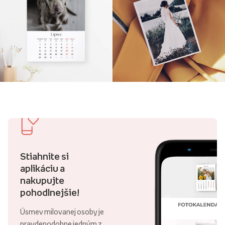
Stiahnite si
aplikáciu a
nakupujte
pohodlnejšie!
Úsmev milovanej osoby je
pravdepodobne jedným z