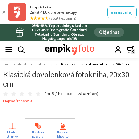
🤩🌺-55% Top produkty s kódom
TOPSAVE *Fotografie Štandard,
Objednať
Fotoknihy Štandard, Obrazy,
Plagáty, Leporelo*🌺
0
empikfoto.sk
Fotoknihy
Klasická dovolenková fotokniha, 20x30 cm
Klasická dovolenková fotokniha, 20x30
cm
0 pri 5 (
0 hodnotenia zákazníkov
)
Napísať recenziu
Ideálne
Ukážkové
Ukážkové
stránky
pozadia
kliparty