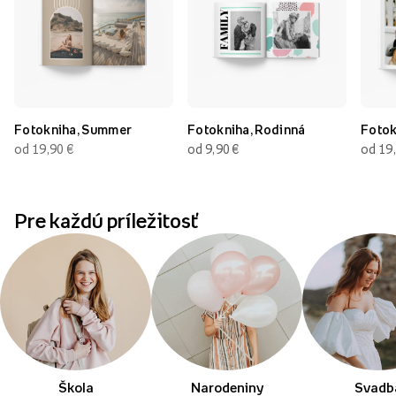
Fotokniha, Summer
Fotokniha, Rodinná
Fotok
od 19,90
€
od 9,90
€
od 19
Pre každú príležitosť
Škola
Narodeniny
Svadb