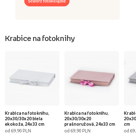
Krabice na fotoknihy
Krabica na fotoknihu,
Krabica na fotoknihu,
Krabi
20x30/30x20 biela
20x30/30x20
20x30
ekokoža, 24x33 cm
prašnoružová, 24x33 cm
cm
od 69,90 PLN
od 69,90 PLN
od 69