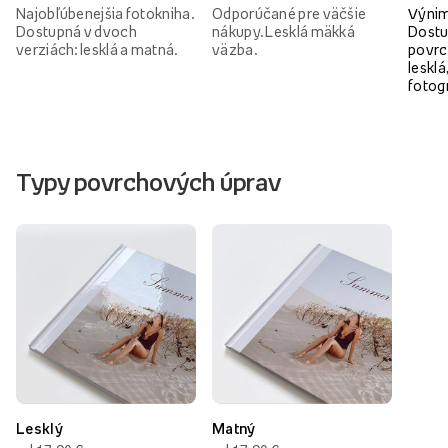
Najobľúbenejšia fotokniha.
Odporúčané pre väčšie
Výnim
Dostupná v dvoch
nákupy. Lesklá mäkká
Dostu
verziách: lesklá a matná.
väzba.
povrc
lesklá
fotog
Typy povrchových úprav
Lesklý
Matný