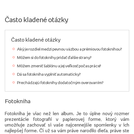
Často kladené otázky
Často kladené otázky
Aký je rozdiel medzi pevnou väzbou a prémiovou fotoknihou?
Môžem si do fotoknihy pridať ďalšie strany?
Môžem zmeniť šablónu a jej veľkosť počas práce?
Dá sa fotokniha vyplniť automaticky?
Prechádzajú fotoknihy dodatočným overovaním?
Fotokniha
Fotokniha je viac než len album. Je to úplne nový rozmer
prezentácie fotografií v papierovej forme, ktorý vám
umožňuje zachovať si vaše najcennejšie spomienky v ich
najlepšej forme. Či už sa vám práve narodilo dieťa, práve ste