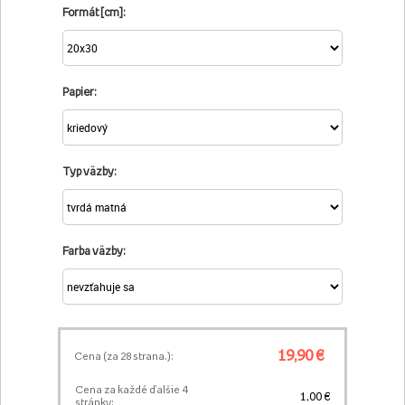
Formát [cm]:
Papier:
Typ väzby:
Farba väzby:
19,90 €
Cena (za
28
strana.):
Cena za každé ďalšie 4
1,00 €
stránky: