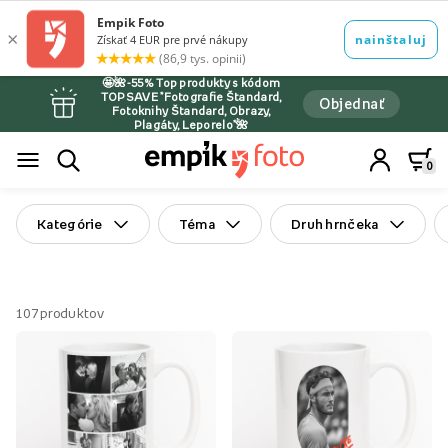
🤩🌺-55% Top produkty s kódom
TOPSAVE *Fotografie Štandard,
Objednať
Fotoknihy Štandard, Obrazy,
Plagáty, Leporelo*🌺
0
Kategórie
Téma
Druh hrnčeka
107
produktov