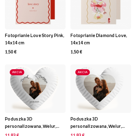
Fotoprianie Love Story Pink,
Fotoprianie Diamond Love,
14x14 cm
14x14 cm
1,50 €
1,50 €
AKCIA
AKCIA
Poduszka 3D
Poduszka 3D
personalizowana, Welur,
personalizowana, Welur,
Srdce s menami, 33x33 cm
Srdce, 33x33 cm
11,83 €
11,83 €