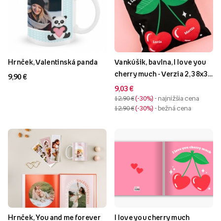
Hrnček, Valentinská panda
Vankúšik, bavlna, I love you
cherry much - Verzia 2, 38x38
9,90 €
cm
9,03 €
12,90 €
-30%
- najnižšia cena
12,90 €
-30%
- bežná cena
Hrnček, You and me forever
I love you cherry much