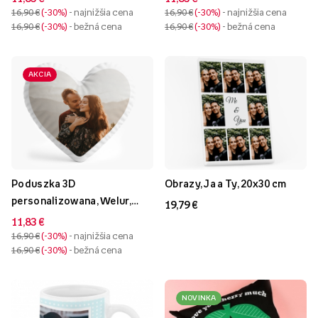
16,90 €
-30%
- najnižšia cena
16,90 €
-30%
- najnižšia cena
16,90 €
-30%
- bežná cena
16,90 €
-30%
- bežná cena
AKCIA
Poduszka 3D
Obrazy, Ja a Ty, 20x30 cm
personalizowana, Welur,
19,79 €
Srdce s rámom, 33x33 cm
11,83 €
16,90 €
-30%
- najnižšia cena
16,90 €
-30%
- bežná cena
NOVINKA