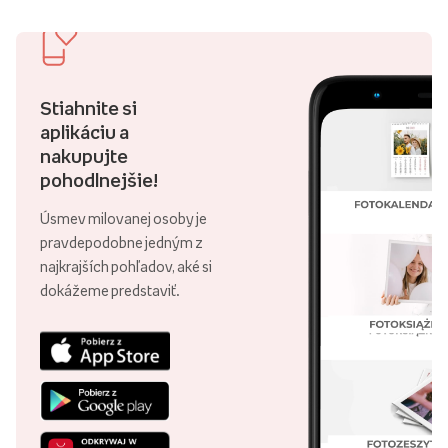
Stiahnite si
aplikáciu a
nakupujte
pohodlnejšie!
Úsmev milovanej osoby je
pravdepodobne jedným z
najkrajších pohľadov, aké si
dokážeme predstaviť.