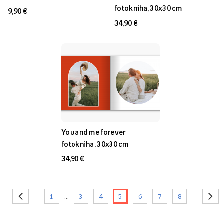
fotokniha, 30x30 cm
9,90 €
34,90 €
You and me forever
fotokniha, 30x30 cm
34,90 €
1
...
3
4
5
6
7
8