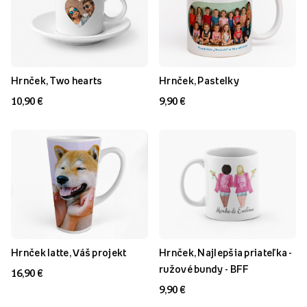
Hrnček, Two hearts
Hrnček, Pastelky
10,90 €
9,90 €
Hrnček latte, Váš projekt
Hrnček, Najlepšia priateľka -
ružové bundy - BFF
16,90 €
9,90 €