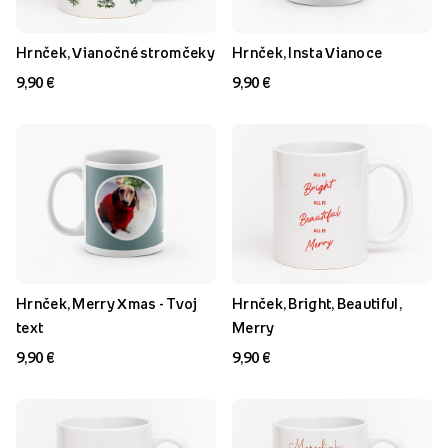
Hrnček, Vianočné stromčeky
Hrnček, Insta Vianoce
9,90 €
9,90 €
Hrnček, Merry Xmas - Tvoj
Hrnček, Bright, Beautiful,
text
Merry
9,90 €
9,90 €