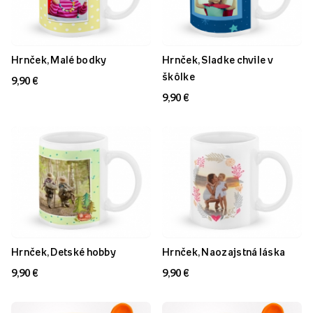
Hrnček, Malé bodky
Hrnček, Sladke chvile v
škôlke
9,90 €
9,90 €
Hrnček, Detské hobby
Hrnček, Naozajstná láska
9,90 €
9,90 €