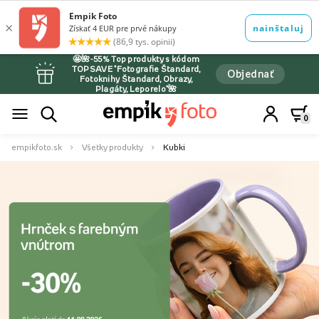
🤩🌺-55% Top produkty s kódom
TOPSAVE *Fotografie Štandard,
Objednať
Fotoknihy Štandard, Obrazy,
Plagáty, Leporelo*🌺
0
empikfoto.sk
Všetky produkty
Kubki