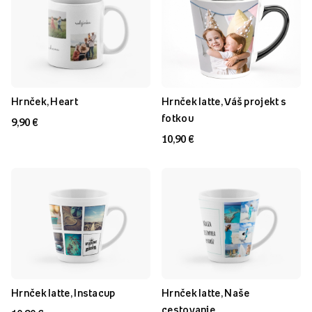
Hrnček, Heart
Hrnček latte, Váš projekt s
fotkou
9,90 €
10,90 €
Hrnček latte, Instacup
Hrnček latte, Naše
cestovanie