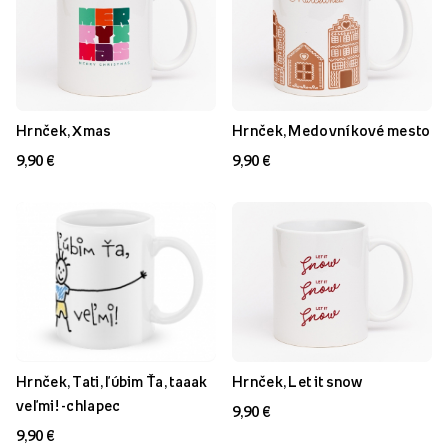
Hrnček, Xmas
Hrnček, Medovníkové mesto
9,90 €
9,90 €
Hrnček, Tati, ľúbim Ťa, taaak
Hrnček, Let it snow
veľmi! -chlapec
9,90 €
9,90 €