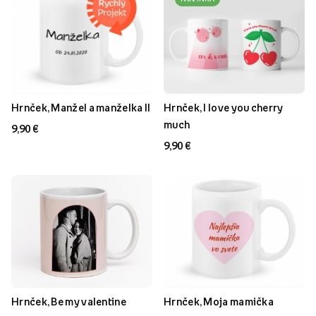
Hrnček, Manžel a manželka II
Hrnček, I love you cherry
much
9,90 €
9,90 €
Hrnček, Be my valentine
Hrnček, Moja mamička