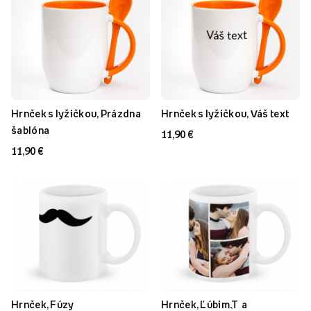
Hrnček s lyžičkou, Prázdna
Hrnček s lyžičkou, Váš text
šablóna
11,90 €
11,90 €
Hrnček, Fúzy
Hrnček, Ľúbim T`a