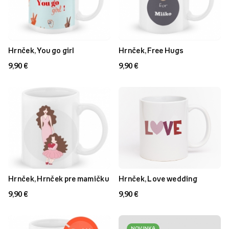
Hrnček, You go girl
Hrnček, Free Hugs
9,90 €
9,90 €
Hrnček, Hrnček pre mamičku
Hrnček, Love wedding
9,90 €
9,90 €
NOVINKA