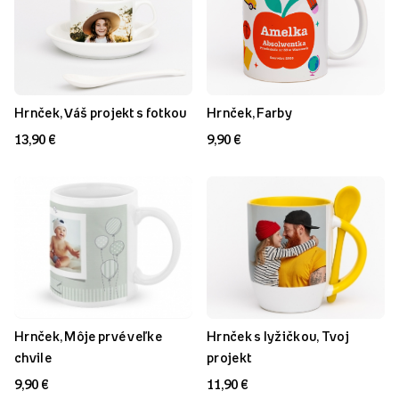
Hrnček, Váš projekt s fotkou
Hrnček, Farby
13,90 €
9,90 €
Hrnček, Môje prvé veľke
Hrnček s lyžičkou, Tvoj
chvile
projekt
9,90 €
11,90 €