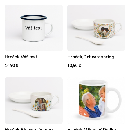
Hrnček, Váš text
Hrnček, Delicate spring
14,90 €
13,90 €
Hrnček, Flowers for you
Hrnček, Milovaný Dedko