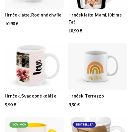
Hrnček latte, Rodinné chvíle
Hrnček latte, Mami, ľúbime
Ťa!
10,90 €
10,90 €
Hrnček, Svadobné koláže
Hrnček, Terrazzo
9,90 €
9,90 €
NOVINKA
BESTSELLER