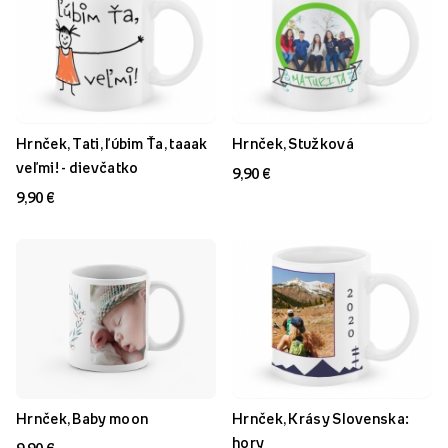
Hrnček, Tati, ľúbim Ťa, taaak
Hrnček, Stužková
veľmi! - dievčatko
9,90 €
9,90 €
Hrnček, Baby moon
Hrnček, Krásy Slovenska:
hory
9,90 €