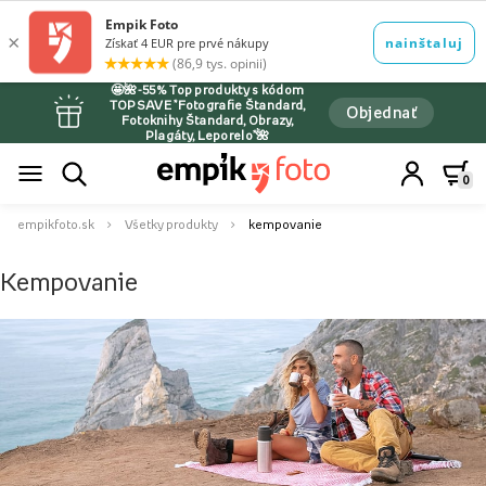
🤩🌺-55% Top produkty s kódom
TOPSAVE *Fotografie Štandard,
Objednať
Fotoknihy Štandard, Obrazy,
Plagáty, Leporelo*🌺
0
empikfoto.sk
Všetky produkty
kempovanie
Kempovanie