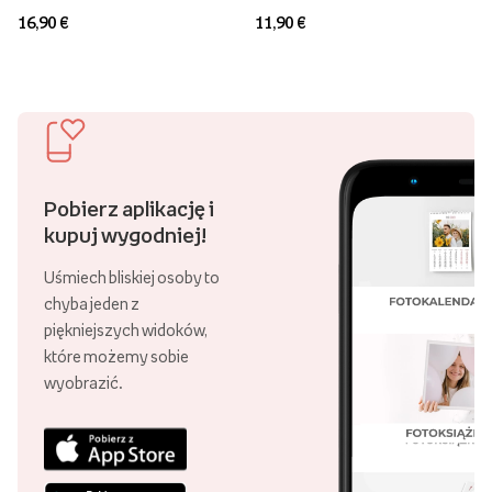
16,90 €
11,90 €
Pobierz aplikację i
kupuj wygodniej!
Uśmiech bliskiej osoby to
chyba jeden z
piękniejszych widoków,
które możemy sobie
wyobrazić.