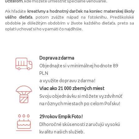
učiteľom
, kde môžete umiestniť špeciálne venovanie.
Ak hľadáte
kreatívny a hodnotný darček na koniec materskej školy
vášho dieťaťa
, potom zvážte nápad na fotoknihu. Predškolské
obdobie je dôležitým obdobím v živote každého dieťaťa, preto sa
oplatí uchovať si ho v pamäti čo najdlhšie.
Doprava zdarma
Objednajte si v minimálnej hodnote 89
PLN
a využite dopravu zdarma!
Viac ako 21 000 zberných miest
Svoju objednávku si môžete vyzdvihnúť
na rôznych miestach po celom Poľsku!
29 rokov Empik Foto!
Dlhoročné skúsenosti zaručujú vysokú
kvalitu našich služieb.