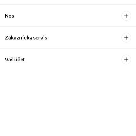
Nos
Zákaznícky servis
Váš účet
Kontakt
Po-Pia: 9:00-17:00
[email protected]
Platobný operátor