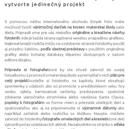
vytvorte jedinečný projekt
S pomocou nášho internetového obchodu Empik Foto máte
možnosť tvoriť
výnimočný darček na koniec materskej školy
vaše
dieťa. Pripravili sme pre vás niekoľko
originálne a kreatívne návrhy
fotokníh
, kde je každá strana vyplnená veselou a nápaditou grafikou.
Najkreatívnejší rodičia môžu na ozdobenie stránok fotoknihy použiť
aj prázdnu šablónu.
podľa vlastnej predstavy
s použitím originálnej
grafiky alebo bohatej databázy klipartov dostupných v našom
editore dizajnu.
Pripravte si fotografie
ktoré by ste chceli zahrnúť do svojej
fotoalbumu z promócií v materskej škole a premýšľať o nich
plán pre
celý projekt
Rozdeľte si fotoknihu na kapitoly, ktoré obsahujú
spomienky z udalostí, ako sú promócie v predškolskom veku, hry
vonku, výlety, karnevalové večierky, predstavenia, spoločné
zdobenie vianočného stromčeka alebo návšteva Santa Clausa.
popisky k fotografiám
vo forme mien a priezvisk všetkých detí a
opatrovateľov, ako aj na pripomenutie si
významné dátumy
ako
napríklad začiatok alebo rozlúčka so škôlkou. Navyše, môžete
zahrnúť do fotoknihy
fotografie umeleckých diel a kresieb
ktoré deti
vytvorili počas vzdelávacích aktivít. Nezabudnite na stránku s
vďaka