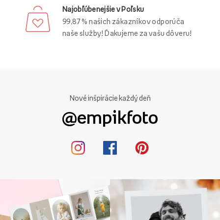
Najobľúbenejšie v Poľsku
99,87 % našich zákazníkov odporúča
naše služby! Ďakujeme za vašu dôveru!
Nové inšpirácie každý deň
@empikfoto