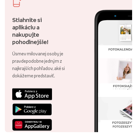
Stiahnite si
aplikáciu a
nakupujte
pohodlnejšie!
Úsmev milovanej osoby je
pravdepodobne jedným z
najkrajších pohľadov, aké si
dokážeme predstaviť.