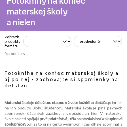
Fotoknihy na koniec
materskej školy
a nielen
Zobraziť
produkty
formátu:
0
produktov
Fotokniha na koniec materskej školy a
aj po nej - zachovajte si spomienky na
detstvo!
Materská škola je dôležitou etapou v živote každého dieťaťa.
príprava
na ich budúcu úlohu študentov. Materská škola je plná pekných
spomienok, úžasných zážitkov a vzrušujúcich hier. V materskej
škole sa deti spájajú
prvé priateľstvá
, učia sa
nezávislosť
a
skupinová
spolupráca
Stojí za to si na tento výnimočný čas dlhšie spomínať a