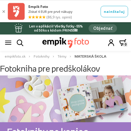
Len v aplikácii! Všetky fotky -55%
Objednať
od 50 ks s kódom PRIN55🌺
0
empikfoto.sk
Fotoknihy
Témy
MATERSKÁ ŠKOLA
Fotokniha pre predškolákov