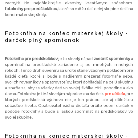
zachytiť tie najdôležitejšie okamihy kreatívnym spôsobom.
fotoknihy pre predškolákov
, ktoré sa môžu dať celej skupine detí na
konci materskej školy.
Fotokniha na koniec materskej školy -
darček plný spomienok
Fotokniha pre predškolákov
je to skvelý nápad
zvečniť spomienky
a
spomínať na predškolské zariadenie aj po mnohých, mnohých
rokoch. Tento druh suveníru sa určite stane vzácnym pokladom pre
každé dieťa, ktoré si bude s nadšením prezerať fotografie seba,
svojich rovesníkov a opatrovateľov, ktorí dohliadajú na celú skupinu
a snažia sa, aby sa všetky deti vo svojej škôlke cítili pohodlne a ako
doma. Fotokniha je tiež skvelým nápadom na darček.
pre učiteľa
, pre
ktorých predškolská výchova nie je len prácou, ale aj dôležitou
súčasťou života. Opatrovateľ vášho dieťaťa určite ocení darček v
podobe fotoknihy a bude s láskou spomínať na predškolákov vo
svojej skupine.
Fotokniha na koniec materskej školy -