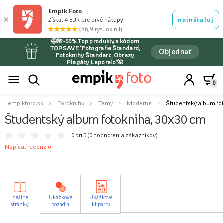
🤩🌺-55% Top produkty s kódom
TOPSAVE *Fotografie Štandard,
Objednať
Fotoknihy Štandard, Obrazy,
Plagáty, Leporelo*🌺
0
empikfoto.sk
Fotoknihy
Témy
Moderné
Študentský album fot
Študentský album fotokniha, 30x30 cm
0 pri 5 (
0 hodnotenia zákazníkov
)
Napísať recenziu
Ideálne
Ukážkové
Ukážkové
stránky
pozadia
kliparty