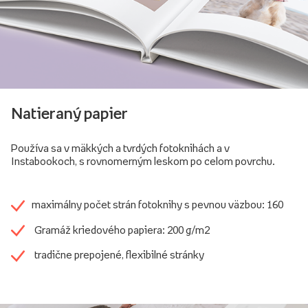
Natieraný papier
Používa sa v mäkkých a tvrdých fotoknihách a v
Instabookoch, s rovnomerným leskom po celom povrchu.
maximálny počet strán fotoknihy s pevnou väzbou: 160
Gramáž kriedového papiera: 200 g/m2
tradične prepojené, flexibilné stránky