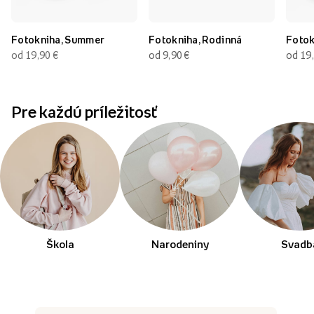
Fotokniha, Summer
Fotokniha, Rodinná
Fotok
od 19,90
€
od 9,90
€
od 19
Pre každú príležitosť
Škola
Narodeniny
Svadb