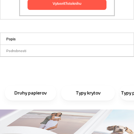
vytvoriť fotoknihu
Popis
Podrobnosti
Druhy papierov
Typy krytov
Typy 