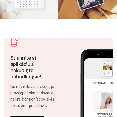
Stiahnite si
aplikáciu a
nakupujte
pohodlnejšie!
Úsmev milovanej osoby je
pravdepodobne jedným z
najkrajších pohľadov, aké si
dokážeme predstaviť.