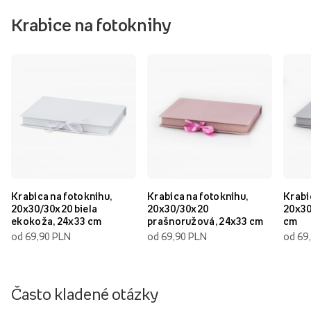
Krabice na fotoknihy
Krabica na fotoknihu,
Krabica na fotoknihu,
Krabi
20x30/30x20 biela
20x30/30x20
20x30
ekokoža, 24x33 cm
prašnoružová, 24x33 cm
cm
od 69,90 PLN
od 69,90 PLN
od 69
Často kladené otázky