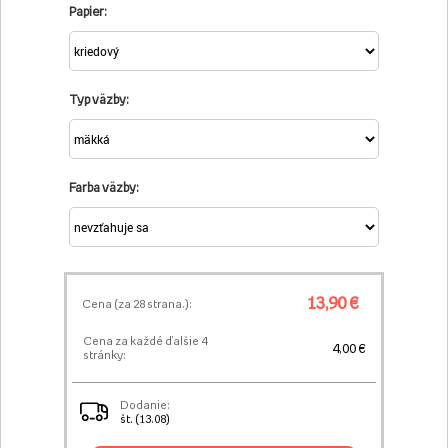
Papier:
Typ väzby:
Farba väzby:
13,90 €
Cena (za
28
strana.):
Cena za každé ďalšie 4
4,00 €
stránky:
Dodanie:
št. (13.08)