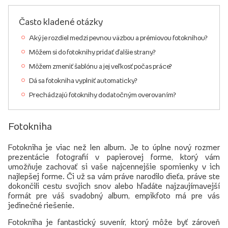
Často kladené otázky
Aký je rozdiel medzi pevnou väzbou a prémiovou fotoknihou?
Môžem si do fotoknihy pridať ďalšie strany?
Môžem zmeniť šablónu a jej veľkosť počas práce?
Dá sa fotokniha vyplniť automaticky?
Prechádzajú fotoknihy dodatočným overovaním?
Fotokniha
Fotokniha je viac než len album. Je to úplne nový rozmer
prezentácie fotografií v papierovej forme, ktorý vám
umožňuje zachovať si vaše najcennejšie spomienky v ich
najlepšej forme. Či už sa vám práve narodilo dieťa, práve ste
dokončili cestu svojich snov alebo hľadáte najzaujímavejší
formát pre váš svadobný album, empikfoto má pre vás
jedinečné riešenie.
Fotokniha je fantastický suvenír, ktorý môže byť zároveň