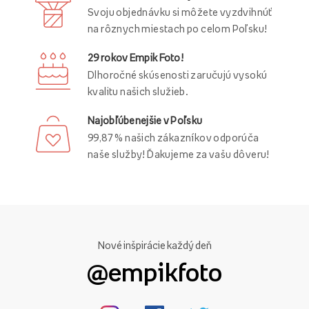
Svoju objednávku si môžete vyzdvihnúť
na rôznych miestach po celom Poľsku!
29 rokov Empik Foto!
Dlhoročné skúsenosti zaručujú vysokú
kvalitu našich služieb.
Najobľúbenejšie v Poľsku
99,87 % našich zákazníkov odporúča
naše služby! Ďakujeme za vašu dôveru!
Nové inšpirácie každý deň
@empikfoto