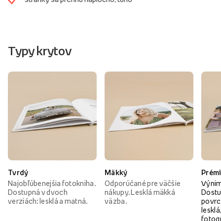
Typy krytov
Tvrdý
Mäkký
Prém
Najobľúbenejšia fotokniha.
Odporúčané pre väčšie
Výnim
Dostupná v dvoch
nákupy. Lesklá mäkká
Dostu
verziách: lesklá a matná.
väzba.
povrc
lesklá
fotog