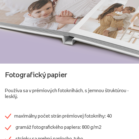
Fotografický papier
Používa sa v prémiových fotoknihách, s jemnou štruktúrou -
lesklý.
maximálny počet strán prémiovej fotoknihy: 40
gramáž fotografického papiera: 800 g/m2
stránky sa prehnú naplocho, tuho