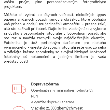
vaším prvým, plne personalizovaným fotografickým
projektom.
Môžete si vybrať zo štyroch veľkostí, niekoľkých typov
papiera a rôznych pozadí, rámov a obrázkov, ktoré obohatia
váš príbeh a dodajú mu jedinečnú atmosféru – presne takú,
akú ste zažívali pri fotení. Dajte knihe vlastný názov, vyberte
si obálku a usporiadajte fotografie v ľubovoľnom poradí, aby
ste raz a navždy zachytili svoje najdôležitejšie okamihy.
Fotokniha je tiež perfektným darčekom pre niekoho
výnimočného – vneste do svojich fotografií ešte viac zo seba
a zdieľajte krásne spomienky so svojimi blízkymi. Možnosti
fotoknihy sú nekonečné a jediným limitom je vaša
predstavivosť!
Doprava zdarma
Objednajte si v minimálnej hodnote 89
PLN
a využite dopravu zdarma!
Viac ako 21 000 zberných miest