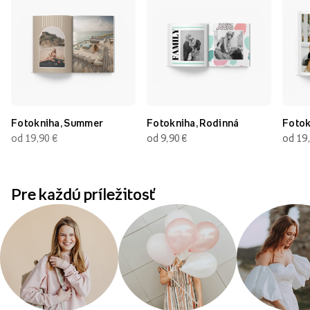
Fotokniha, Summer
Fotokniha, Rodinná
Fotok
od 19,90
€
od 9,90
€
od 19
Pre každú príležitosť