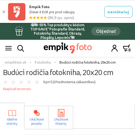
🤩🌺-55% Top produkty s kódom
TOPSAVE *Fotografie Štandard,
Objednať
Fotoknihy Štandard, Obrazy,
Plagáty, Leporelo*🌺
0
empikfoto.sk
Fotoknihy
Budúci rodičia fotokniha, 20x20 cm
Budúci rodičia fotokniha, 20x20 cm
0 pri 5 (
0 hodnotenia zákazníkov
)
Napísať recenziu
Ideálne
Ukážkové
Ukážkové
stránky
pozadia
kliparty