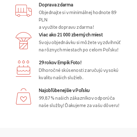
Doprava zdarma
Objednajte si v minimálnej hodnote 89
PLN
a využite dopravu zdarma!
Viac ako 21 000 zberných miest
Svoju objednávku si môžete vyzdvihnúť
na rôznych miestach po celom Poľsku!
29 rokov Empik Foto!
Dlhoročné skúsenosti zaručujú vysokú
kvalitu našich služieb.
Najobľúbenejšie v Poľsku
99,87 % našich zákazníkov odporúča
naše služby! Ďakujeme za vašu dôveru!