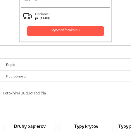
Dodanie:
pi. (14.08)
vytvoriť fotoknihu
Popis
Podrobnosti
Fotokniha Budúci rodičia
Druhy papierov
Typy krytov
Typy 