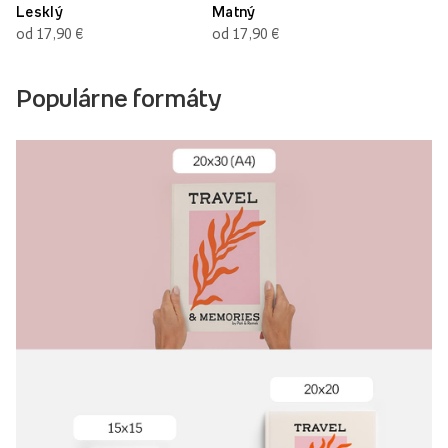
Lesklý
Matný
od 17,90 €
od 17,90 €
Populárne formáty