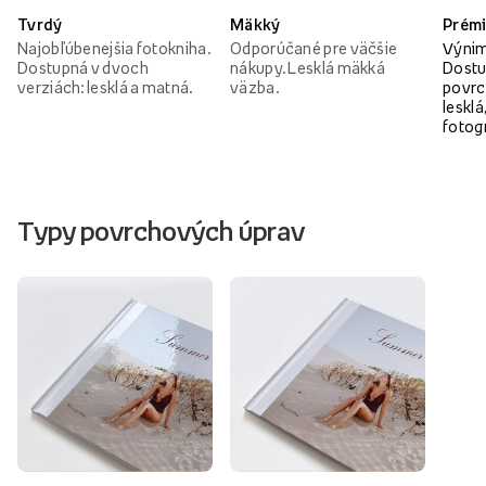
Tvrdý
Mäkký
Prém
Najobľúbenejšia fotokniha.
Odporúčané pre väčšie
Výnim
Dostupná v dvoch
nákupy. Lesklá mäkká
Dostu
verziách: lesklá a matná.
väzba.
povrc
lesklá
fotog
Typy povrchových úprav