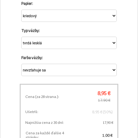
Papier:
Typ väzby:
Farba väzby:
8,95 €
Cena (za
28
strana.):
17,90 €
8,95 € (50%)
Ušetríš:
Najnižšia cena z 30 dní:
17,90 €
Cena za každé ďalšie 4
1,00 €
stránky: