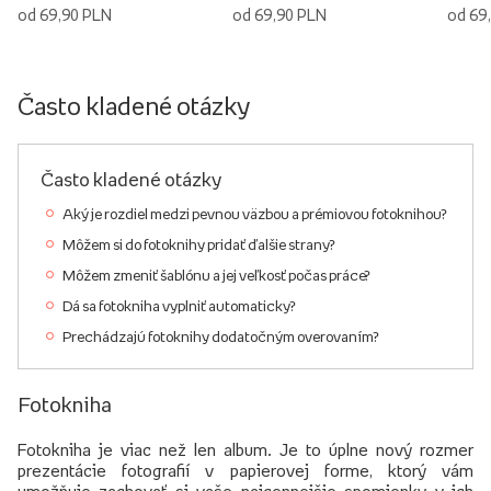
od 69,90 PLN
od 69,90 PLN
od 69
Často kladené otázky
Často kladené otázky
Aký je rozdiel medzi pevnou väzbou a prémiovou fotoknihou?
Môžem si do fotoknihy pridať ďalšie strany?
Môžem zmeniť šablónu a jej veľkosť počas práce?
Dá sa fotokniha vyplniť automaticky?
Prechádzajú fotoknihy dodatočným overovaním?
Fotokniha
Fotokniha je viac než len album. Je to úplne nový rozmer
prezentácie fotografií v papierovej forme, ktorý vám
umožňuje zachovať si vaše najcennejšie spomienky v ich