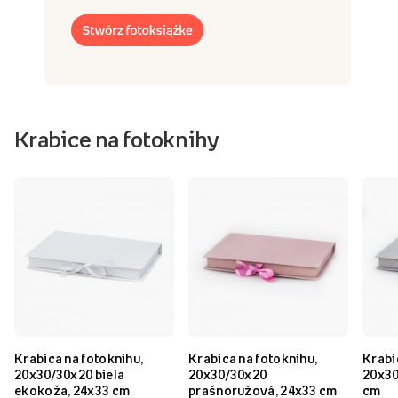
Krabice na fotoknihy
Krabica na fotoknihu,
Krabica na fotoknihu,
Krabi
20x30/30x20 biela
20x30/30x20
20x30
ekokoža, 24x33 cm
prašnoružová, 24x33 cm
cm