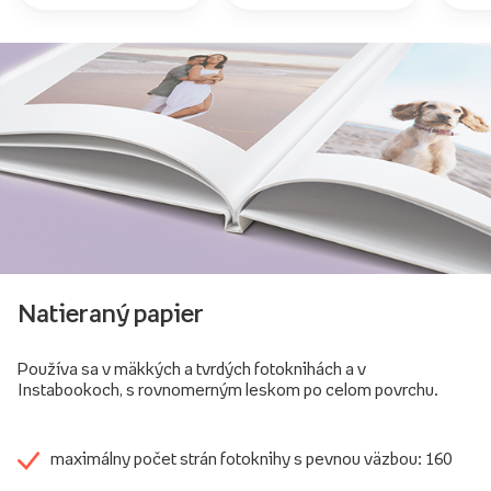
Natieraný papier
Používa sa v mäkkých a tvrdých fotoknihách a v
Instabookoch, s rovnomerným leskom po celom povrchu.
maximálny počet strán fotoknihy s pevnou väzbou: 160