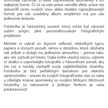
najlepšej forme. Či už sa vám práve narodilo dieťa, práve ste
dokončili cestu svojich snov alebo hľadáte najzaujímavejší
formát pre váš svadobný album, empikfoto má pre vás
jedinečné riešenie.
Fotokniha je fantastický suvenír, ktorý môže byť zároveň
vaším prvým, plne personalizovaným fotografickým
projektom.
Môžete si vybrať zo štyroch veľkostí, niekoľkých typov
papiera a rôznych pozadí, rámov a obrázkov, ktoré obohatia
váš príbeh a dodajú mu jedinečnú atmosféru – presne takú,
akú ste zažívali pri fotení. Dajte knihe vlastný názov, vyberte
si obálku a usporiadajte fotografie v ľubovoľnom poradí, aby
ste raz a navždy zachytili svoje najdôležitejšie okamihy.
Fotokniha je tiež perfektným darčekom pre niekoho
výnimočného – vneste do svojich fotografií ešte viac zo seba
a zdieľajte krásne spomienky so svojimi blízkymi. Možnosti
fotoknihy sú nekonečné a jediným limitom je vaša
predstavivosť!